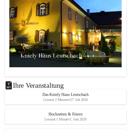
Das 
Kniely Haus
 ist Ihre Adresse für Ihre Veranstaltungen 
in unserem wunderschönen Leutschach an der Weinstraße!
Ihre Veranstaltung
Unsere Highlights:
Das Kniely Haus Leutschach
Lesezeit 2 Minuten
•
27. Juli 2026
Der 
Rebenland Saal
 mit Platz für bis zu 180 
Personen, Bühne, Tontechnik und mehr.
Hochzeiten & Feiern
Ein klimatisierter 
Seminarraum
 für kleinere Gruppen 
Lesezeit 1 Minute
•
2. Juni 2026
bis 25 Personen.