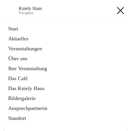
Kniely Haus
Navigation
Kniely Haus
Start
Aktuelles
öffnet
Anmeldung Musikwerkstatt
Veranstaltungen
in
Externe Webseite
neuem
Über uns
Tab
öffnet
Ö-Ticket
in
Externe Webseite
Ihre Veranstaltung
neuem
Tab
Das Café
Das Kniely Haus
Bildergalerie
Ansprechpartnerin
Hauptadresse
Standort
Arnfelser Straße 10, 8463 Leutschach an der Weinstraße,
AUT