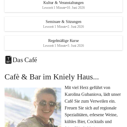
Eine voll ausgestattete 
Küche
 für Catering oder 
Kultur & Veranstaltungen
eigene kulinarische Highlights.
Lesezeit 1 Minute
•
10. Juni 2026
Klimatisiertes Foyer mit Theken-Infrastruktur
, 
Künstlergarderobe, kleiner Garten und Festwiese – 
Seminare & Sitzungen
Lesezeit 1 Minute
•
2. Juni 2026
alles für Ihre perfekte Veranstaltung.
Vielseitige Nutzungsmöglichkeiten:
Regelmäßige Kurse
Egal ob 
Seminare & Workshops
, 
Hochzeiten & 
Lesezeit 1 Minute
•
3. Juni 2026
Familienfeiern
, 
Tagungen
, 
Kulturevents
 oder 
Kundenevents
– bei uns finden Sie den passenden Rahmen für Ihre Ideen.
Das Café
Genuss im Café Kniely
Cafè & Bar im Kniely Haus...
Lassen Sie sich von 
Karolina Gubaniova
 mit regionalen 
Spezialitäten, edlen Weinen und kleinen Köstlichkeiten 
Mit viel Herz geführt von 
verwöhnen.
Karolina Gubaniova, lädt unser 
Fragen oder Anfragen?
Café Sie zum Verweilen ein. 
Kontaktieren Sie uns gerne per Mail 
Freuen Sie sich auf regionale 
l.kohlmaier@leutschach-weinstrasse.gv.at
 oder 
Spezialitäten, erlesene Weine, 
+4334547060223
kühles Bier, Cocktails und 