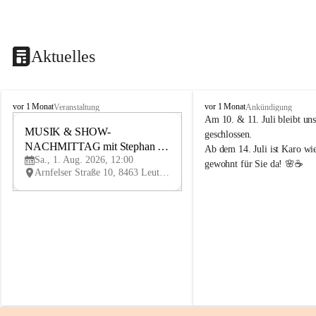
Aktuelles
K
K
vor 1 Monat
vor 1 Monat
Veranstaltung
Ankündigung
n
n
Am 10. & 11. Juli bleibt uns
i
MUSIK & SHOW-
i
1
geschlossen.
e
e
NACHMITTAG mit Stephan 
AU
Ab dem 14. Juli ist Karo wi
l
l
G
Sa., 1. Aug. 2026, 12:00
Herzog
gewohnt für Sie da! 🌸☕
y
y
Arnfelser Straße 10, 8463 Leutschach an der Weinstraße, AUT
H
H
a
a
u
u
s
s