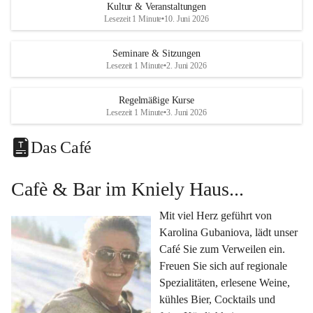
Eine voll ausgestattete 
Küche
 für Catering oder 
Kultur & Veranstaltungen
eigene kulinarische Highlights.
Lesezeit 1 Minute
•
10. Juni 2026
Klimatisiertes Foyer mit Theken-Infrastruktur
, 
Künstlergarderobe, kleiner Garten und Festwiese – 
Seminare & Sitzungen
Lesezeit 1 Minute
•
2. Juni 2026
alles für Ihre perfekte Veranstaltung.
Vielseitige Nutzungsmöglichkeiten:
Regelmäßige Kurse
Egal ob 
Seminare & Workshops
, 
Hochzeiten & 
Lesezeit 1 Minute
•
3. Juni 2026
Familienfeiern
, 
Tagungen
, 
Kulturevents
 oder 
Kundenevents
– bei uns finden Sie den passenden Rahmen für Ihre Ideen.
Das Café
Genuss im Café Kniely
Cafè & Bar im Kniely Haus...
Lassen Sie sich von 
Karolina Gubaniova
 mit regionalen 
Spezialitäten, edlen Weinen und kleinen Köstlichkeiten 
Mit viel Herz geführt von 
verwöhnen.
Karolina Gubaniova, lädt unser 
Fragen oder Anfragen?
Café Sie zum Verweilen ein. 
Kontaktieren Sie uns gerne per Mail 
Freuen Sie sich auf regionale 
l.kohlmaier@leutschach-weinstrasse.gv.at
 oder 
Spezialitäten, erlesene Weine, 
+4334547060223
kühles Bier, Cocktails und 