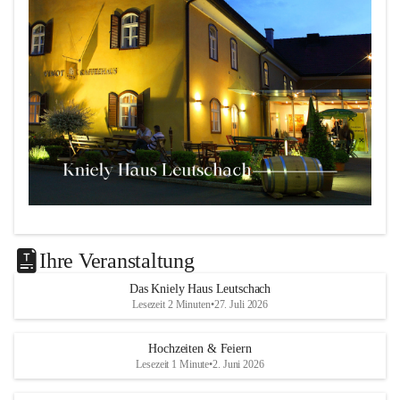
Das 
Kniely Haus
 ist Ihre Adresse für Ihre Veranstaltungen 
in unserem wunderschönen Leutschach an der Weinstraße!
Ihre Veranstaltung
Unsere Highlights:
Das Kniely Haus Leutschach
Lesezeit 2 Minuten
•
27. Juli 2026
Der 
Rebenland Saal
 mit Platz für bis zu 180 
Personen, Bühne, Tontechnik und mehr.
Hochzeiten & Feiern
Ein klimatisierter 
Seminarraum
 für kleinere Gruppen 
Lesezeit 1 Minute
•
2. Juni 2026
bis 25 Personen.