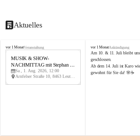
Aktuelles
K
K
vor 1 Monat
vor 1 Monat
Veranstaltung
Ankündigung
n
n
Am 10. & 11. Juli bleibt uns
i
MUSIK & SHOW-
i
1
geschlossen.
e
e
NACHMITTAG mit Stephan 
AU
Ab dem 14. Juli ist Karo wi
l
l
G
Sa., 1. Aug. 2026, 12:00
Herzog
gewohnt für Sie da! 🌸☕
y
y
Arnfelser Straße 10, 8463 Leutschach an der Weinstraße, AUT
H
H
a
a
u
u
s
s