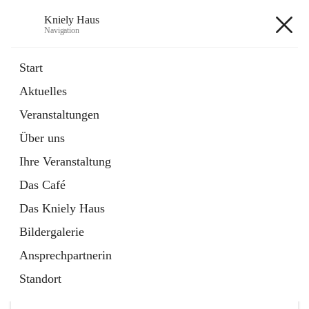
Kniely Haus
Navigation
Kniely Haus
Start
Aktuelles
öffnet
Anmeldung Musikwerkstatt
Veranstaltungen
in
Externe Webseite
neuem
Über uns
Tab
öffnet
Ö-Ticket
in
Externe Webseite
Ihre Veranstaltung
neuem
Tab
Das Café
Das Kniely Haus
Bildergalerie
Ansprechpartnerin
Hauptadresse
Standort
Arnfelser Straße 10, 8463 Leutschach an der Weinstraße,
AUT