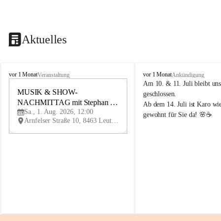
Aktuelles
K
K
vor 1 Monat
vor 1 Monat
Veranstaltung
Ankündigung
n
n
Am 10. & 11. Juli bleibt uns
i
MUSIK & SHOW-
i
1
geschlossen.
e
e
NACHMITTAG mit Stephan 
AU
Ab dem 14. Juli ist Karo wi
l
l
G
Sa., 1. Aug. 2026, 12:00
Herzog
gewohnt für Sie da! 🌸☕
y
y
Arnfelser Straße 10, 8463 Leutschach an der Weinstraße, AUT
H
H
a
a
u
u
s
s