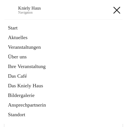
Kniely Haus
Navigation
Kniely Haus
Start
Aktuelles
öffnet
Anmeldung Musikwerkstatt
Veranstaltungen
in
Externe Webseite
neuem
Über uns
Tab
öffnet
Ö-Ticket
in
Externe Webseite
Ihre Veranstaltung
neuem
Tab
Das Café
Das Kniely Haus
Bildergalerie
Ansprechpartnerin
Hauptadresse
Standort
Arnfelser Straße 10, 8463 Leutschach an der Weinstraße,
AUT