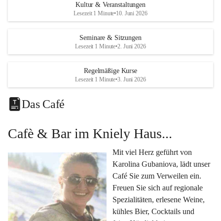
Eine voll ausgestattete 
Küche
 für Catering oder 
Kultur & Veranstaltungen
eigene kulinarische Highlights.
Lesezeit 1 Minute
•
10. Juni 2026
Klimatisiertes Foyer mit Theken-Infrastruktur
, 
Künstlergarderobe, kleiner Garten und Festwiese – 
Seminare & Sitzungen
Lesezeit 1 Minute
•
2. Juni 2026
alles für Ihre perfekte Veranstaltung.
Vielseitige Nutzungsmöglichkeiten:
Regelmäßige Kurse
Egal ob 
Seminare & Workshops
, 
Hochzeiten & 
Lesezeit 1 Minute
•
3. Juni 2026
Familienfeiern
, 
Tagungen
, 
Kulturevents
 oder 
Kundenevents
– bei uns finden Sie den passenden Rahmen für Ihre Ideen.
Das Café
Genuss im Café Kniely
Cafè & Bar im Kniely Haus...
Lassen Sie sich von 
Karolina Gubaniova
 mit regionalen 
Spezialitäten, edlen Weinen und kleinen Köstlichkeiten 
Mit viel Herz geführt von 
verwöhnen.
Karolina Gubaniova, lädt unser 
Fragen oder Anfragen?
Café Sie zum Verweilen ein. 
Kontaktieren Sie uns gerne per Mail 
Freuen Sie sich auf regionale 
l.kohlmaier@leutschach-weinstrasse.gv.at
 oder 
Spezialitäten, erlesene Weine, 
+4334547060223
kühles Bier, Cocktails und 