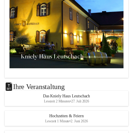
Das 
Kniely Haus
 ist Ihre Adresse für Ihre Veranstaltungen 
in unserem wunderschönen Leutschach an der Weinstraße!
Ihre Veranstaltung
Unsere Highlights:
Das Kniely Haus Leutschach
Lesezeit 2 Minuten
•
27. Juli 2026
Der 
Rebenland Saal
 mit Platz für bis zu 180 
Personen, Bühne, Tontechnik und mehr.
Hochzeiten & Feiern
Ein klimatisierter 
Seminarraum
 für kleinere Gruppen 
Lesezeit 1 Minute
•
2. Juni 2026
bis 25 Personen.