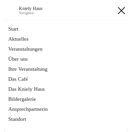
Kniely Haus
Navigation
Kniely Haus
Start
Aktuelles
öffnet
Anmeldung Musikwerkstatt
Veranstaltungen
in
Externe Webseite
neuem
Über uns
Tab
öffnet
Ö-Ticket
in
Externe Webseite
Ihre Veranstaltung
neuem
Tab
Das Café
Das Kniely Haus
Bildergalerie
Ansprechpartnerin
Hauptadresse
Standort
Arnfelser Straße 10, 8463 Leutschach an der Weinstraße,
AUT