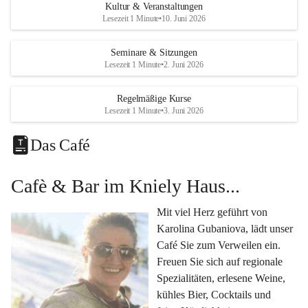
Eine voll ausgestattete 
Küche
 für Catering oder 
Kultur & Veranstaltungen
eigene kulinarische Highlights.
Lesezeit 1 Minute
•
10. Juni 2026
Klimatisiertes Foyer mit Theken-Infrastruktur
, 
Künstlergarderobe, kleiner Garten und Festwiese – 
Seminare & Sitzungen
Lesezeit 1 Minute
•
2. Juni 2026
alles für Ihre perfekte Veranstaltung.
Vielseitige Nutzungsmöglichkeiten:
Regelmäßige Kurse
Egal ob 
Seminare & Workshops
, 
Hochzeiten & 
Lesezeit 1 Minute
•
3. Juni 2026
Familienfeiern
, 
Tagungen
, 
Kulturevents
 oder 
Kundenevents
– bei uns finden Sie den passenden Rahmen für Ihre Ideen.
Das Café
Genuss im Café Kniely
Cafè & Bar im Kniely Haus...
Lassen Sie sich von 
Karolina Gubaniova
 mit regionalen 
Spezialitäten, edlen Weinen und kleinen Köstlichkeiten 
Mit viel Herz geführt von 
verwöhnen.
Karolina Gubaniova, lädt unser 
Fragen oder Anfragen?
Café Sie zum Verweilen ein. 
Kontaktieren Sie uns gerne per Mail 
Freuen Sie sich auf regionale 
l.kohlmaier@leutschach-weinstrasse.gv.at
 oder 
Spezialitäten, erlesene Weine, 
+4334547060223
kühles Bier, Cocktails und 