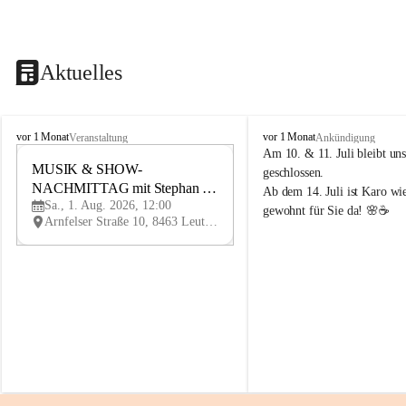
Aktuelles
K
K
vor 1 Monat
vor 1 Monat
Veranstaltung
Ankündigung
n
n
Am 10. & 11. Juli bleibt uns
i
MUSIK & SHOW-
i
1
geschlossen.
e
e
NACHMITTAG mit Stephan 
AU
Ab dem 14. Juli ist Karo wi
l
l
G
Sa., 1. Aug. 2026, 12:00
Herzog
gewohnt für Sie da! 🌸☕
y
y
Arnfelser Straße 10, 8463 Leutschach an der Weinstraße, AUT
H
H
a
a
u
u
s
s