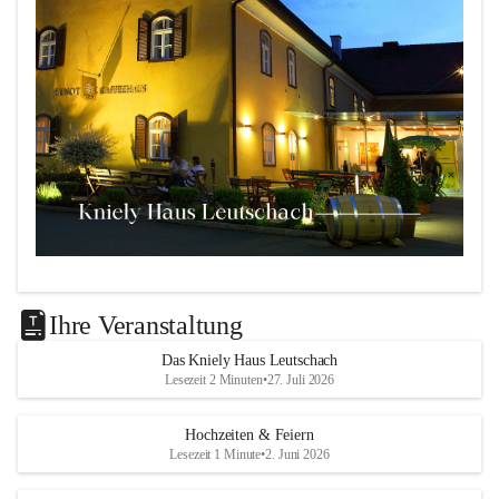
Das 
Kniely Haus
 ist Ihre Adresse für Ihre Veranstaltungen 
in unserem wunderschönen Leutschach an der Weinstraße!
Ihre Veranstaltung
Unsere Highlights:
Das Kniely Haus Leutschach
Lesezeit 2 Minuten
•
27. Juli 2026
Der 
Rebenland Saal
 mit Platz für bis zu 180 
Personen, Bühne, Tontechnik und mehr.
Hochzeiten & Feiern
Ein klimatisierter 
Seminarraum
 für kleinere Gruppen 
Lesezeit 1 Minute
•
2. Juni 2026
bis 25 Personen.