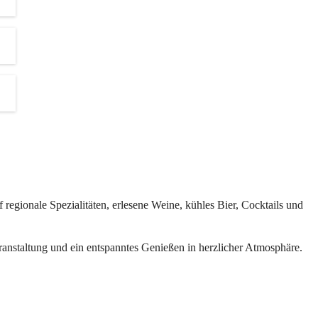
d 
s.
ten 
revents
regionale Spezialitäten, erlesene Weine, kühles Bier, Cocktails und 
inen und 
eranstaltung und ein entspanntes Genießen in herzlicher Atmosphäre.
der 