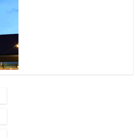
chönen 