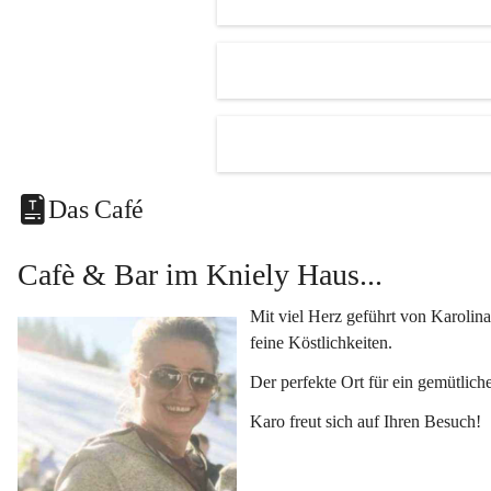
Unsere Hi
Der 
R
mehr.
Ein kl
Eine v
Klimat
Das Café
und Fe
Vielseiti
Cafè & Bar im Kniely Haus...
Egal ob 
oder 
Kun
Mit viel Herz geführt von Karolina
Genuss i
feine Köstlichkeiten.
Lassen Si
Der perfekte Ort für ein gemütlich
kleinen K
Karo freut sich auf Ihren Besuch!
Fragen o
Kontaktie
+433454