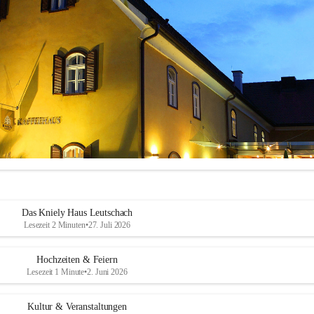
Das Kniely Haus Leutschach
Lesezeit 2 Minuten
•
27. Juli 2026
Hochzeiten & Feiern
Lesezeit 1 Minute
•
2. Juni 2026
ly Haus
 ist Ihre Adresse für Ihre Veranstaltungen in unserem wunders
Kultur & Veranstaltungen
ch an der Weinstraße!