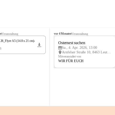
K
en
vor 4 Monaten
Veranstaltung
Veranstaltung
n
6_Flyer A5 (14.8 x 21 cm)-
i
Osternest suchen 
4
e
Sa., 4. Apr. 2026, 13:00
B
APR
l
Arnfelser Straße 10, 8463 Leutschach an der Weinstraße, AUT
y
Mitveranstaltet von
H
WIR FÜR EUCH
a
u
s