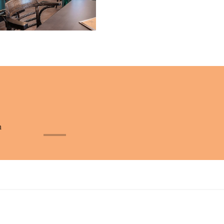
n
+32