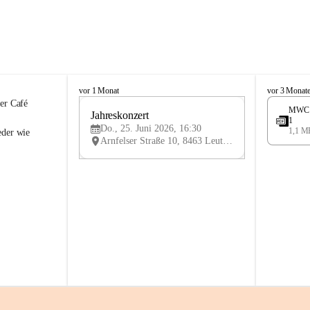
K
K
vor 1 Monat
vor 3 Monat
n
n
er Café 
MWC 2
i
Jahreskonzert 
i
25
1
e
e
Do., 25. Juni 2026, 16:30
1,1 M
JUN
eder wie 
l
l
Arnfelser Straße 10, 8463 Leutschach an der Weinstraße, AUT
y
y
H
H
a
a
u
u
s
s