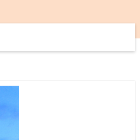
14
SEP