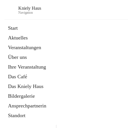
Kniely Haus
Navigation
Start
Aktuelles
öffnet
Anmeldung Musikwerkstatt
Veranstaltungen
in
Externe Webseite
neuem
Über uns
Tab
öffnet
Ö-Ticket
in
Externe Webseite
Ihre Veranstaltung
neuem
Tab
Das Café
Das Kniely Haus
Bildergalerie
Ansprechpartnerin
Standort