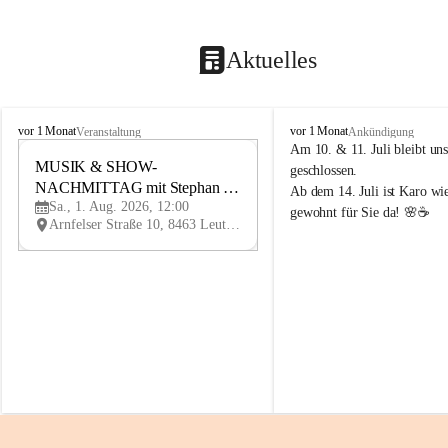
Aktuelles
K
K
vor 1 Monat
vor 1 Monat
Veranstaltung
Ankündigung
n
n
Am 10. & 11. Juli bleibt uns
i
MUSIK & SHOW-
i
1
geschlossen.
e
e
NACHMITTAG mit Stephan 
AU
Ab dem 14. Juli ist Karo wi
l
l
G
Sa., 1. Aug. 2026, 12:00
Herzog
gewohnt für Sie da! 🌸☕
y
y
Arnfelser Straße 10, 8463 Leutschach an der Weinstraße, AUT
H
H
a
a
u
u
s
s