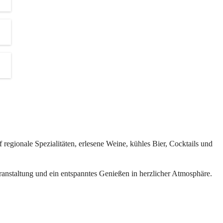
d 
s.
ten 
revents
regionale Spezialitäten, erlesene Weine, kühles Bier, Cocktails und 
inen und 
eranstaltung und ein entspanntes Genießen in herzlicher Atmosphäre.
der 