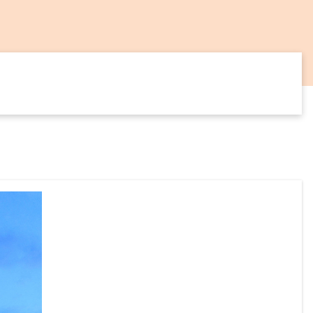
14
SEP