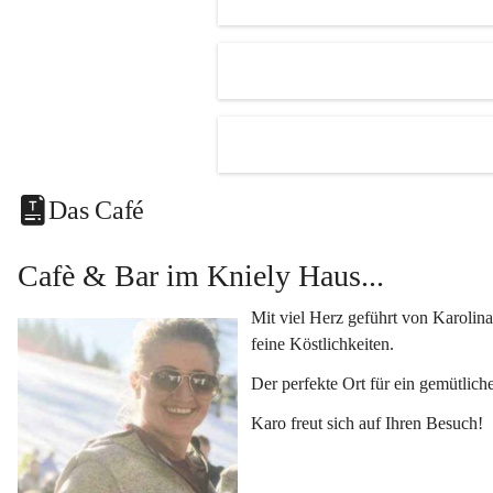
Unsere Hi
Der 
R
mehr.
Ein kl
Eine v
Klimat
Das Café
und Fe
Vielseiti
Cafè & Bar im Kniely Haus...
Egal ob 
oder 
Kun
Mit viel Herz geführt von Karolina
Genuss i
feine Köstlichkeiten.
Lassen Si
Der perfekte Ort für ein gemütlich
kleinen K
Karo freut sich auf Ihren Besuch!
Fragen o
Kontaktie
+433454