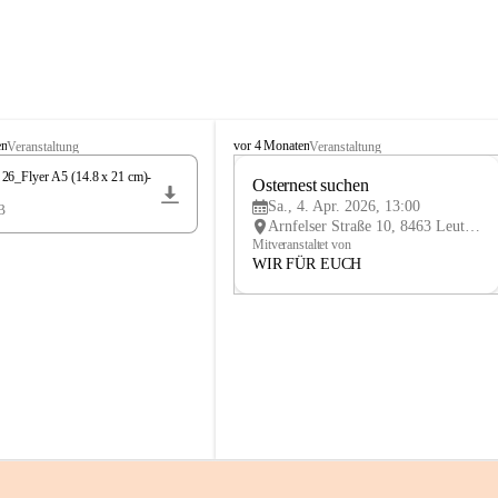
K
en
vor 4 Monaten
Veranstaltung
Veranstaltung
n
6_Flyer A5 (14.8 x 21 cm)-
i
Osternest suchen 
4
e
Sa., 4. Apr. 2026, 13:00
B
APR
l
Arnfelser Straße 10, 8463 Leutschach an der Weinstraße, AUT
y
Mitveranstaltet von
H
WIR FÜR EUCH
a
u
s