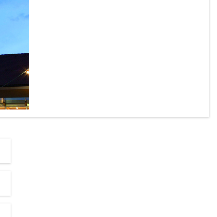
chönen 