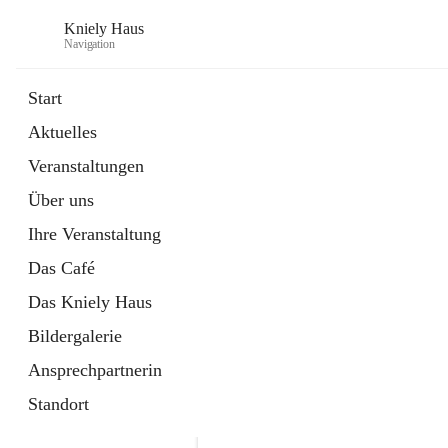
Kniely Haus
Navigation
Start
Aktuelles
öffnet
Anmeldung Musikwerkstatt
Veranstaltungen
in
Externe Webseite
neuem
Über uns
Tab
öffnet
Ö-Ticket
in
Externe Webseite
Ihre Veranstaltung
neuem
Tab
Das Café
Das Kniely Haus
Bildergalerie
Ansprechpartnerin
Standort