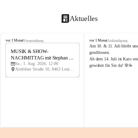
Aktuelles
K
K
vor 1 Monat
vor 1 Monat
Veranstaltung
Ankündigung
n
n
Am 10. & 11. Juli bleibt uns
i
MUSIK & SHOW-
i
1
geschlossen.
e
e
NACHMITTAG mit Stephan 
AU
Ab dem 14. Juli ist Karo wi
l
l
G
Sa., 1. Aug. 2026, 12:00
Herzog
gewohnt für Sie da! 🌸☕
y
y
Arnfelser Straße 10, 8463 Leutschach an der Weinstraße, AUT
H
H
a
a
u
u
s
s