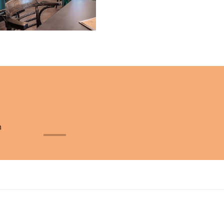
n
+32