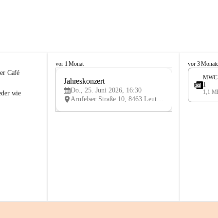
K
K
vor 1 Monat
vor 3 Monat
n
n
er Café 
MWC 2
i
Jahreskonzert 
i
25
1
e
e
Do., 25. Juni 2026, 16:30
1,1 M
JUN
eder wie 
l
l
Arnfelser Straße 10, 8463 Leutschach an der Weinstraße, AUT
y
y
H
H
a
a
u
u
s
s