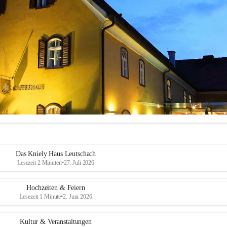
Das Kniely Haus Leutschach
Lesezeit 2 Minuten
•
27. Juli 2026
Hochzeiten & Feiern
Lesezeit 1 Minute
•
2. Juni 2026
ly Haus
 ist Ihre Adresse für Ihre Veranstaltungen in unserem wunders
Kultur & Veranstaltungen
ch an der Weinstraße!