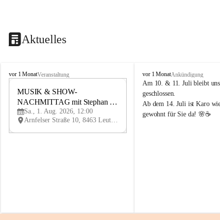
Aktuelles
K
K
vor 1 Monat
vor 1 Monat
Veranstaltung
Ankündigung
n
n
Am 10. & 11. Juli bleibt uns
i
MUSIK & SHOW-
i
1
geschlossen.
e
e
NACHMITTAG mit Stephan 
AU
Ab dem 14. Juli ist Karo wi
l
l
G
Sa., 1. Aug. 2026, 12:00
Herzog
gewohnt für Sie da! 🌸☕
y
y
Arnfelser Straße 10, 8463 Leutschach an der Weinstraße, AUT
H
H
a
a
u
u
s
s