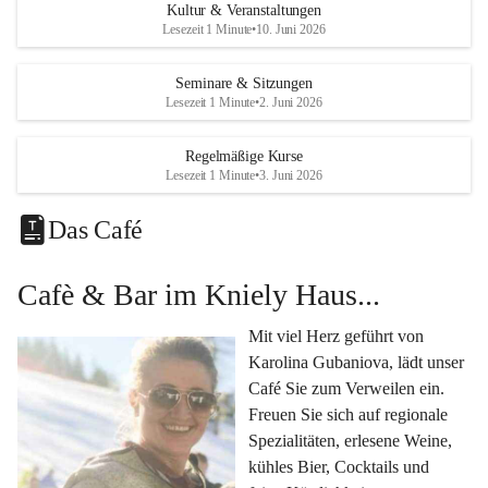
Eine voll ausgestattete 
Küche
 für Catering oder 
Kultur & Veranstaltungen
eigene kulinarische Highlights.
Lesezeit 1 Minute
•
10. Juni 2026
Klimatisiertes Foyer mit Theken-Infrastruktur
, 
Künstlergarderobe, kleiner Garten und Festwiese – 
Seminare & Sitzungen
Lesezeit 1 Minute
•
2. Juni 2026
alles für Ihre perfekte Veranstaltung.
Vielseitige Nutzungsmöglichkeiten:
Regelmäßige Kurse
Egal ob 
Seminare & Workshops
, 
Hochzeiten & 
Lesezeit 1 Minute
•
3. Juni 2026
Familienfeiern
, 
Tagungen
, 
Kulturevents
 oder 
Kundenevents
– bei uns finden Sie den passenden Rahmen für Ihre Ideen.
Das Café
Genuss im Café Kniely
Cafè & Bar im Kniely Haus...
Lassen Sie sich von 
Karolina Gubaniova
 mit regionalen 
Spezialitäten, edlen Weinen und kleinen Köstlichkeiten 
Mit viel Herz geführt von 
verwöhnen.
Karolina Gubaniova, lädt unser 
Fragen oder Anfragen?
Café Sie zum Verweilen ein. 
Kontaktieren Sie uns gerne per Mail 
Freuen Sie sich auf regionale 
l.kohlmaier@leutschach-weinstrasse.gv.at
 oder 
Spezialitäten, erlesene Weine, 
+4334547060223
kühles Bier, Cocktails und 