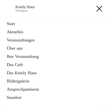
Kniely Haus
Navigation
Kniely Haus
Start
Aktuelles
öffnet
Anmeldung Musikwerkstatt
Veranstaltungen
in
Externe Webseite
neuem
Über uns
Tab
öffnet
Ö-Ticket
in
Externe Webseite
Ihre Veranstaltung
neuem
Tab
Das Café
Das Kniely Haus
Bildergalerie
Ansprechpartnerin
Hauptadresse
Standort
Arnfelser Straße 10, 8463 Leutschach an der Weinstraße,
AUT