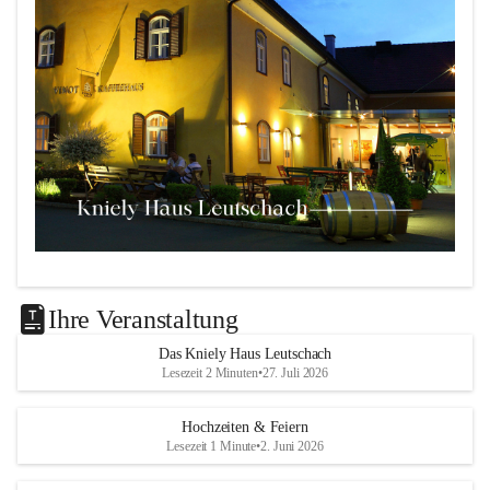
Das 
Kniely Haus
 ist Ihre Adresse für Ihre Veranstaltungen 
in unserem wunderschönen Leutschach an der Weinstraße!
Ihre Veranstaltung
Unsere Highlights:
Das Kniely Haus Leutschach
Lesezeit 2 Minuten
•
27. Juli 2026
Der 
Rebenland Saal
 mit Platz für bis zu 180 
Personen, Bühne, Tontechnik und mehr.
Hochzeiten & Feiern
Ein klimatisierter 
Seminarraum
 für kleinere Gruppen 
Lesezeit 1 Minute
•
2. Juni 2026
bis 25 Personen.