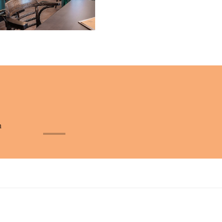
n
+32