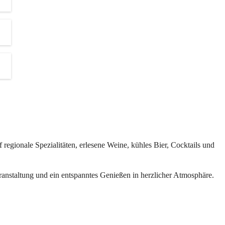
d 
s.
ten 
revents
regionale Spezialitäten, erlesene Weine, kühles Bier, Cocktails und 
inen und 
eranstaltung und ein entspanntes Genießen in herzlicher Atmosphäre.
der 