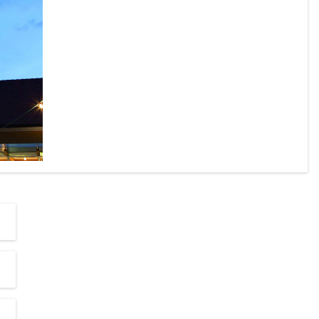
chönen 