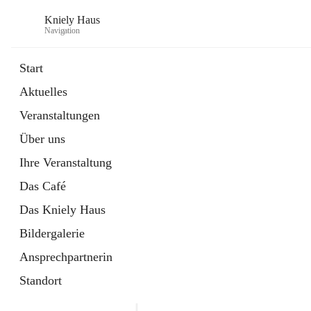
Kniely Haus
Navigation
Start
Aktuelles
öffnet
Anmeldung Musikwerkstatt
Veranstaltungen
in
Externe Webseite
neuem
Über uns
Tab
öffnet
Ö-Ticket
in
Externe Webseite
Ihre Veranstaltung
neuem
Tab
Das Café
Das Kniely Haus
Bildergalerie
Ansprechpartnerin
Standort