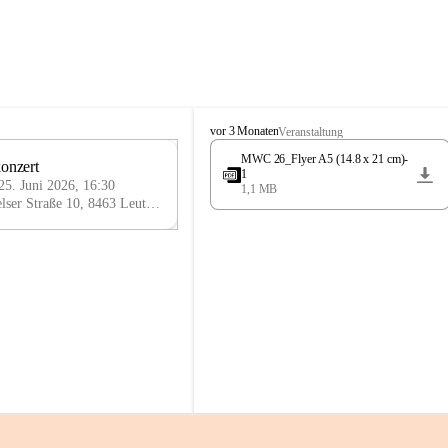
K
vor 3 Monaten
Veranstaltung
n
MWC 26_Flyer A5 (14.8 x 21 cm)-
Jahreskonzert 
i
25
1
e
25. Juni 2026, 16:30
1,1 MB
JUN
l
Arnfelser Straße 10, 8463 Leutschach an der Weinstraße, AUT
y
H
a
u
s