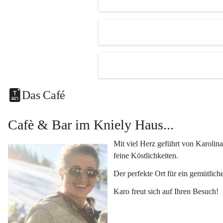
Unsere Hi
Der 
R
mehr.
Ein kl
Eine v
Klimat
Das Café
und Fe
Vielseiti
Cafè & Bar im Kniely Haus...
Egal ob 
oder 
Kun
Mit viel Herz geführt von Karolina
Genuss i
feine Köstlichkeiten.
Lassen Si
Der perfekte Ort für ein gemütlich
kleinen K
Karo freut sich auf Ihren Besuch!
Fragen o
Kontaktie
+433454