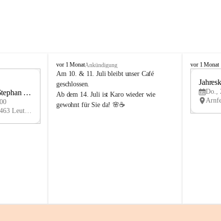
K
K
vor 1 Monat
vor 1 Monat
Ankündigung
n
n
Am 10. & 11. Juli bleibt unser Café 
i
i
1
geschlossen.
e
e
Do., 
ephan 
AU
Ab dem 14. Juli ist Karo wieder wie 
l
l
G
:00
gewohnt für Sie da! 🌸☕
y
y
Arnfelser Straße 10, 8463 Leutschach an der Weinstraße, AUT
H
H
a
a
u
u
s
s