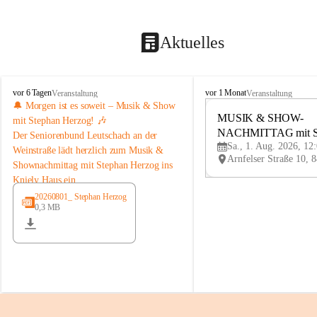
Aktuelles
K
K
vor 6 Tagen
vor 1 Monat
Veranstaltung
Veranstaltung
n
n
🔔 Morgen ist es soweit – Musik & Show 
i
i
MUSIK & SHOW-
mit Stephan Herzog! 🎶
e
e
NACHMITTAG mit St
Der 
Seniorenbund Leutschach an der 
l
l
Sa., 1. Aug. 2026, 12
Herzog
Weinstraße
 lädt herzlich zum 
Musik & 
y
y
Shownachmittag mit Stephan Herzog
 ins 
H
H
Kniely Haus ein.
a
a
u
u
Stephan Herzog lebt Musik seit seiner 
20260801_ Stephan Herzog
s
s
0,3 MB
Kindheit. Der gebürtige Salzburger 
stammt aus der bekannten Musikerfamilie 
Schwaiger/Herzog aus Maria Alm und 
steht seit seinem 7. Lebensjahr auf der 
Bühne. Als ausgebildeter Musiker, Sänger, 
Moderator und Komponist begeistert er 
mit seinem vielseitigen Programm seit 
vielen Jahren Publikum im In- und 