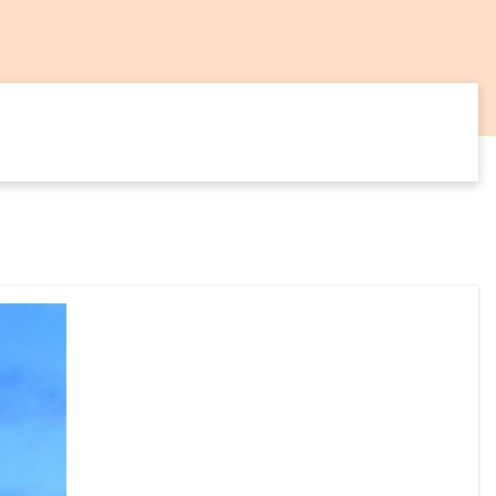
14
SEP