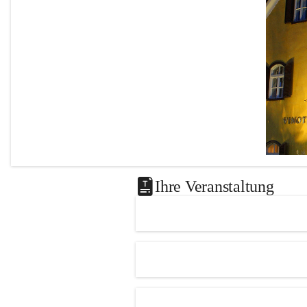
Seniorenbund Leutschach an der 
Weinstraße unter 
0664 731 35 888 
(Edeltraud Masser)
 sowie im 
Marktgemeindeamt Leutschach an der 
Weinstraße 
oder beqeuem über Ö-Ticket 
https://www.eventim-
light.com/at/a/6554874a10291643b36216a
2
.
Gönnen Sie sich einen beschwingten 
Sommernachmittag und erleben Sie einen 
Künstler, der seit Jahrzehnten mit seiner 
Leidenschaft für Musik Menschen 
begeistert. Wir freuen uns auf Ihren 
Ihre Veranstaltung
Besuch!
Das 
Knie
Leutscha