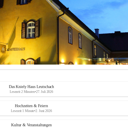
Das Kniely Haus Leutschach
Lesezeit 2 Minuten
•
27. Juli 2026
Hochzeiten & Feiern
Lesezeit 1 Minute
•
2. Juni 2026
ly Haus
 ist Ihre Adresse für Ihre Veranstaltungen in unserem wunders
Kultur & Veranstaltungen
ch an der Weinstraße!