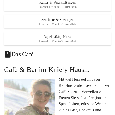
Eine voll ausgestattete 
Küche
 für Catering oder 
Kultur & Veranstaltungen
eigene kulinarische Highlights.
Lesezeit 1 Minute
•
10. Juni 2026
Klimatisiertes Foyer mit Theken-Infrastruktur
, 
Künstlergarderobe, kleiner Garten und Festwiese – 
Seminare & Sitzungen
Lesezeit 1 Minute
•
2. Juni 2026
alles für Ihre perfekte Veranstaltung.
Vielseitige Nutzungsmöglichkeiten:
Regelmäßige Kurse
Egal ob 
Seminare & Workshops
, 
Hochzeiten & 
Lesezeit 1 Minute
•
3. Juni 2026
Familienfeiern
, 
Tagungen
, 
Kulturevents
 oder 
Kundenevents
– bei uns finden Sie den passenden Rahmen für Ihre Ideen.
Das Café
Genuss im Café Kniely
Cafè & Bar im Kniely Haus...
Lassen Sie sich von 
Karolina Gubaniova
 mit regionalen 
Spezialitäten, edlen Weinen und kleinen Köstlichkeiten 
Mit viel Herz geführt von 
verwöhnen.
Karolina Gubaniova, lädt unser 
Fragen oder Anfragen?
Café Sie zum Verweilen ein. 
Kontaktieren Sie uns gerne per Mail 
Freuen Sie sich auf regionale 
l.kohlmaier@leutschach-weinstrasse.gv.at
 oder 
Spezialitäten, erlesene Weine, 
+4334547060223
kühles Bier, Cocktails und 