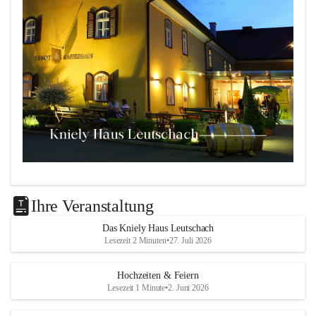
Das 
Kniely Haus
 ist Ihre Adresse für Ihre Veranstaltungen 
in unserem wunderschönen Leutschach an der Weinstraße!
Ihre Veranstaltung
Unsere Highlights:
Das Kniely Haus Leutschach
Lesezeit 2 Minuten
•
27. Juli 2026
Der 
Rebenland Saal
 mit Platz für bis zu 180 
Personen, Bühne, Tontechnik und mehr.
Hochzeiten & Feiern
Ein klimatisierter 
Seminarraum
 für kleinere Gruppen 
Lesezeit 1 Minute
•
2. Juni 2026
bis 25 Personen.