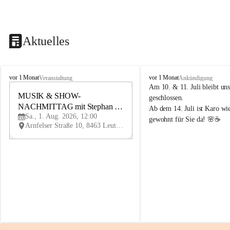
Aktuelles
K
K
vor 1 Monat
vor 1 Monat
Veranstaltung
Ankündigung
n
n
Am 10. & 11. Juli bleibt uns
i
MUSIK & SHOW-
i
1
geschlossen.
e
e
NACHMITTAG mit Stephan 
AU
Ab dem 14. Juli ist Karo wi
l
l
G
Sa., 1. Aug. 2026, 12:00
Herzog
gewohnt für Sie da! 🌸☕
y
y
Arnfelser Straße 10, 8463 Leutschach an der Weinstraße, AUT
H
H
a
a
u
u
s
s