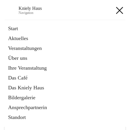
Kniely Haus
Navigation
Kniely Haus
Start
Aktuelles
öffnet
Anmeldung Musikwerkstatt
Veranstaltungen
in
Externe Webseite
neuem
Über uns
Tab
öffnet
Ö-Ticket
in
Externe Webseite
Ihre Veranstaltung
neuem
Tab
Das Café
Das Kniely Haus
Bildergalerie
Ansprechpartnerin
Hauptadresse
Standort
Arnfelser Straße 10, 8463 Leutschach an der Weinstraße,
AUT