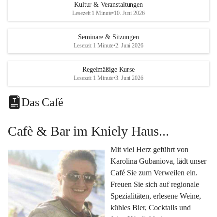
Eine voll ausgestattete 
Küche
 für Catering oder 
Kultur & Veranstaltungen
eigene kulinarische Highlights.
Lesezeit 1 Minute
•
10. Juni 2026
Klimatisiertes Foyer mit Theken-Infrastruktur
, 
Künstlergarderobe, kleiner Garten und Festwiese – 
Seminare & Sitzungen
Lesezeit 1 Minute
•
2. Juni 2026
alles für Ihre perfekte Veranstaltung.
Vielseitige Nutzungsmöglichkeiten:
Regelmäßige Kurse
Egal ob 
Seminare & Workshops
, 
Hochzeiten & 
Lesezeit 1 Minute
•
3. Juni 2026
Familienfeiern
, 
Tagungen
, 
Kulturevents
 oder 
Kundenevents
– bei uns finden Sie den passenden Rahmen für Ihre Ideen.
Das Café
Genuss im Café Kniely
Cafè & Bar im Kniely Haus...
Lassen Sie sich von 
Karolina Gubaniova
 mit regionalen 
Spezialitäten, edlen Weinen und kleinen Köstlichkeiten 
Mit viel Herz geführt von 
verwöhnen.
Karolina Gubaniova, lädt unser 
Fragen oder Anfragen?
Café Sie zum Verweilen ein. 
Kontaktieren Sie uns gerne per Mail 
Freuen Sie sich auf regionale 
l.kohlmaier@leutschach-weinstrasse.gv.at
 oder 
Spezialitäten, erlesene Weine, 
+4334547060223
kühles Bier, Cocktails und 