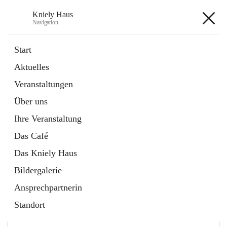
Kniely Haus
Navigation
Kniely Haus
Start
Aktuelles
öffnet
Anmeldung Musikwerkstatt
Veranstaltungen
in
Externe Webseite
neuem
Über uns
Tab
öffnet
Ö-Ticket
in
Externe Webseite
Ihre Veranstaltung
neuem
Tab
Das Café
Das Kniely Haus
Bildergalerie
Ansprechpartnerin
Hauptadresse
Standort
Arnfelser Straße 10, 8463 Leutschach an der Weinstraße,
AUT