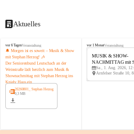
Aktuelles
K
K
vor 6 Tagen
vor 1 Monat
Veranstaltung
Veranstaltung
n
n
🔔 Morgen ist es soweit – Musik & Show 
i
i
MUSIK & SHOW-
mit Stephan Herzog! 🎶
e
e
NACHMITTAG mit St
Der 
Seniorenbund Leutschach an der 
l
l
Sa., 1. Aug. 2026, 12
Herzog
Weinstraße
 lädt herzlich zum 
Musik & 
y
y
Shownachmittag mit Stephan Herzog
 ins 
H
H
Kniely Haus ein.
a
a
u
u
Stephan Herzog lebt Musik seit seiner 
20260801_ Stephan Herzog
s
s
0,3 MB
Kindheit. Der gebürtige Salzburger 
stammt aus der bekannten Musikerfamilie 
Schwaiger/Herzog aus Maria Alm und 
steht seit seinem 7. Lebensjahr auf der 
Bühne. Als ausgebildeter Musiker, Sänger, 
Moderator und Komponist begeistert er 
mit seinem vielseitigen Programm seit 