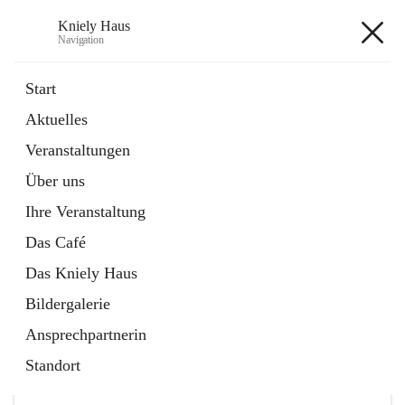
Kniely Haus
Navigation
Kniely Haus
Start
Aktuelles
öffnet
Anmeldung Musikwerkstatt
Veranstaltungen
in
Externe Webseite
neuem
Über uns
Tab
öffnet
Ö-Ticket
in
Externe Webseite
Ihre Veranstaltung
neuem
Tab
Das Café
Das Kniely Haus
Bildergalerie
Ansprechpartnerin
Hauptadresse
Standort
Arnfelser Straße 10, 8463 Leutschach an der Weinstraße,
AUT