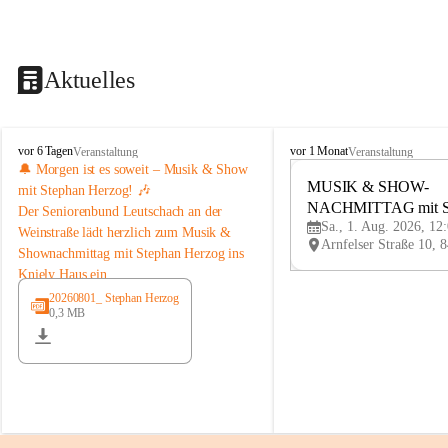
Aktuelles
K
K
vor 6 Tagen
vor 1 Monat
Veranstaltung
Veranstaltung
n
n
🔔 Morgen ist es soweit – Musik & Show 
i
i
MUSIK & SHOW-
mit Stephan Herzog! 🎶
e
e
NACHMITTAG mit St
Der 
Seniorenbund Leutschach an der 
l
l
Sa., 1. Aug. 2026, 12
Herzog
Weinstraße
 lädt herzlich zum 
Musik & 
y
y
Shownachmittag mit Stephan Herzog
 ins 
H
H
Kniely Haus ein.
a
a
u
u
Stephan Herzog lebt Musik seit seiner 
20260801_ Stephan Herzog
s
s
0,3 MB
Kindheit. Der gebürtige Salzburger 
stammt aus der bekannten Musikerfamilie 
Schwaiger/Herzog aus Maria Alm und 
steht seit seinem 7. Lebensjahr auf der 
Bühne. Als ausgebildeter Musiker, Sänger, 
Moderator und Komponist begeistert er 
mit seinem vielseitigen Programm seit 