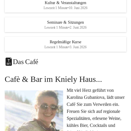
Eine voll ausgestattete 
Küche
 für Catering oder 
Kultur & Veranstaltungen
eigene kulinarische Highlights.
Lesezeit 1 Minute
•
10. Juni 2026
Klimatisiertes Foyer mit Theken-Infrastruktur
, 
Künstlergarderobe, kleiner Garten und Festwiese – 
Seminare & Sitzungen
Lesezeit 1 Minute
•
2. Juni 2026
alles für Ihre perfekte Veranstaltung.
Vielseitige Nutzungsmöglichkeiten:
Regelmäßige Kurse
Egal ob 
Seminare & Workshops
, 
Hochzeiten & 
Lesezeit 1 Minute
•
3. Juni 2026
Familienfeiern
, 
Tagungen
, 
Kulturevents
 oder 
Kundenevents
– bei uns finden Sie den passenden Rahmen für Ihre Ideen.
Das Café
Genuss im Café Kniely
Cafè & Bar im Kniely Haus...
Lassen Sie sich von 
Karolina Gubaniova
 mit regionalen 
Spezialitäten, edlen Weinen und kleinen Köstlichkeiten 
Mit viel Herz geführt von 
verwöhnen.
Karolina Gubaniova, lädt unser 
Fragen oder Anfragen?
Café Sie zum Verweilen ein. 
Kontaktieren Sie uns gerne per Mail 
Freuen Sie sich auf regionale 
l.kohlmaier@leutschach-weinstrasse.gv.at
 oder 
Spezialitäten, erlesene Weine, 
+4334547060223
kühles Bier, Cocktails und 