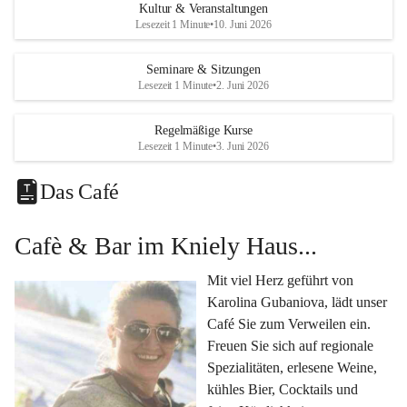
Eine voll ausgestattete 
Küche
 für Catering oder 
Kultur & Veranstaltungen
eigene kulinarische Highlights.
Lesezeit 1 Minute
•
10. Juni 2026
Klimatisiertes Foyer mit Theken-Infrastruktur
, 
Künstlergarderobe, kleiner Garten und Festwiese – 
Seminare & Sitzungen
Lesezeit 1 Minute
•
2. Juni 2026
alles für Ihre perfekte Veranstaltung.
Vielseitige Nutzungsmöglichkeiten:
Regelmäßige Kurse
Egal ob 
Seminare & Workshops
, 
Hochzeiten & 
Lesezeit 1 Minute
•
3. Juni 2026
Familienfeiern
, 
Tagungen
, 
Kulturevents
 oder 
Kundenevents
– bei uns finden Sie den passenden Rahmen für Ihre Ideen.
Das Café
Genuss im Café Kniely
Cafè & Bar im Kniely Haus...
Lassen Sie sich von 
Karolina Gubaniova
 mit regionalen 
Spezialitäten, edlen Weinen und kleinen Köstlichkeiten 
Mit viel Herz geführt von 
verwöhnen.
Karolina Gubaniova, lädt unser 
Fragen oder Anfragen?
Café Sie zum Verweilen ein. 
Kontaktieren Sie uns gerne per Mail 
Freuen Sie sich auf regionale 
l.kohlmaier@leutschach-weinstrasse.gv.at
 oder 
Spezialitäten, erlesene Weine, 
+4334547060223
kühles Bier, Cocktails und 