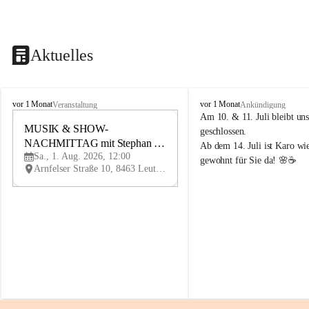
Aktuelles
K
K
vor 1 Monat
vor 1 Monat
Veranstaltung
Ankündigung
n
n
Am 10. & 11. Juli bleibt uns
i
MUSIK & SHOW-
i
1
geschlossen.
e
e
NACHMITTAG mit Stephan 
AU
Ab dem 14. Juli ist Karo wi
l
l
G
Sa., 1. Aug. 2026, 12:00
Herzog
gewohnt für Sie da! 🌸☕
y
y
Arnfelser Straße 10, 8463 Leutschach an der Weinstraße, AUT
H
H
a
a
u
u
s
s