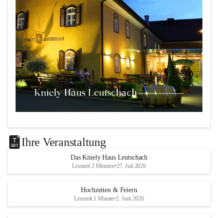
Das 
Kniely Haus
 ist Ihre Adresse für Ihre Veranstaltungen 
in unserem wunderschönen Leutschach an der Weinstraße!
Ihre Veranstaltung
Unsere Highlights:
Das Kniely Haus Leutschach
Lesezeit 2 Minuten
•
27. Juli 2026
Der 
Rebenland Saal
 mit Platz für bis zu 180 
Personen, Bühne, Tontechnik und mehr.
Hochzeiten & Feiern
Ein klimatisierter 
Seminarraum
 für kleinere Gruppen 
Lesezeit 1 Minute
•
2. Juni 2026
bis 25 Personen.