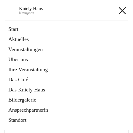
Kniely Haus
Navigation
Kniely Haus
Start
Aktuelles
öffnet
Anmeldung Musikwerkstatt
Veranstaltungen
in
Externe Webseite
neuem
Über uns
Tab
öffnet
Ö-Ticket
in
Externe Webseite
Ihre Veranstaltung
neuem
Tab
Das Café
Das Kniely Haus
Bildergalerie
Ansprechpartnerin
Hauptadresse
Standort
Arnfelser Straße 10, 8463 Leutschach an der Weinstraße,
AUT