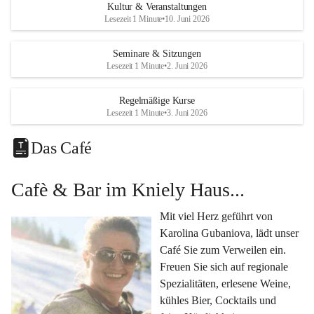
Eine voll ausgestattete 
Küche
 für Catering oder 
Kultur & Veranstaltungen
eigene kulinarische Highlights.
Lesezeit 1 Minute
•
10. Juni 2026
Klimatisiertes Foyer mit Theken-Infrastruktur
, 
Künstlergarderobe, kleiner Garten und Festwiese – 
Seminare & Sitzungen
Lesezeit 1 Minute
•
2. Juni 2026
alles für Ihre perfekte Veranstaltung.
Vielseitige Nutzungsmöglichkeiten:
Regelmäßige Kurse
Egal ob 
Seminare & Workshops
, 
Hochzeiten & 
Lesezeit 1 Minute
•
3. Juni 2026
Familienfeiern
, 
Tagungen
, 
Kulturevents
 oder 
Kundenevents
– bei uns finden Sie den passenden Rahmen für Ihre Ideen.
Das Café
Genuss im Café Kniely
Cafè & Bar im Kniely Haus...
Lassen Sie sich von 
Karolina Gubaniova
 mit regionalen 
Spezialitäten, edlen Weinen und kleinen Köstlichkeiten 
Mit viel Herz geführt von 
verwöhnen.
Karolina Gubaniova, lädt unser 
Fragen oder Anfragen?
Café Sie zum Verweilen ein. 
Kontaktieren Sie uns gerne per Mail 
Freuen Sie sich auf regionale 
l.kohlmaier@leutschach-weinstrasse.gv.at
 oder 
Spezialitäten, erlesene Weine, 
+4334547060223
kühles Bier, Cocktails und 