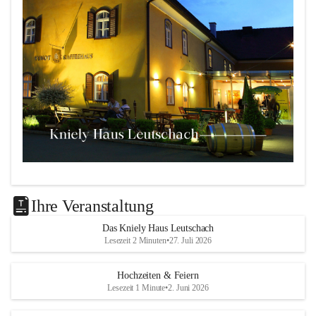
Das 
Kniely Haus
 ist Ihre Adresse für Ihre Veranstaltungen 
in unserem wunderschönen Leutschach an der Weinstraße!
Ihre Veranstaltung
Unsere Highlights:
Das Kniely Haus Leutschach
Lesezeit 2 Minuten
•
27. Juli 2026
Der 
Rebenland Saal
 mit Platz für bis zu 180 
Personen, Bühne, Tontechnik und mehr.
Hochzeiten & Feiern
Ein klimatisierter 
Seminarraum
 für kleinere Gruppen 
Lesezeit 1 Minute
•
2. Juni 2026
bis 25 Personen.