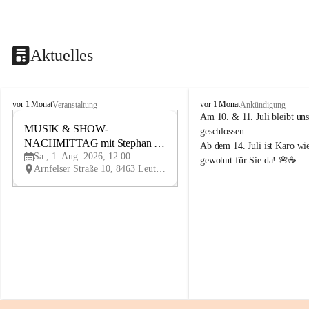
Aktuelles
K
K
vor 1 Monat
vor 1 Monat
Veranstaltung
Ankündigung
n
n
Am 10. & 11. Juli bleibt uns
i
MUSIK & SHOW-
i
1
geschlossen.
e
e
NACHMITTAG mit Stephan 
AU
Ab dem 14. Juli ist Karo wi
l
l
G
Sa., 1. Aug. 2026, 12:00
Herzog
gewohnt für Sie da! 🌸☕
y
y
Arnfelser Straße 10, 8463 Leutschach an der Weinstraße, AUT
H
H
a
a
u
u
s
s