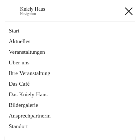
Kniely Haus
Navigation
Kniely Haus
Start
Aktuelles
öffnet
Anmeldung Musikwerkstatt
Veranstaltungen
in
Externe Webseite
neuem
Über uns
Tab
öffnet
Ö-Ticket
in
Externe Webseite
Ihre Veranstaltung
neuem
Tab
Das Café
Das Kniely Haus
Bildergalerie
Ansprechpartnerin
Hauptadresse
Standort
Arnfelser Straße 10, 8463 Leutschach an der Weinstraße,
AUT