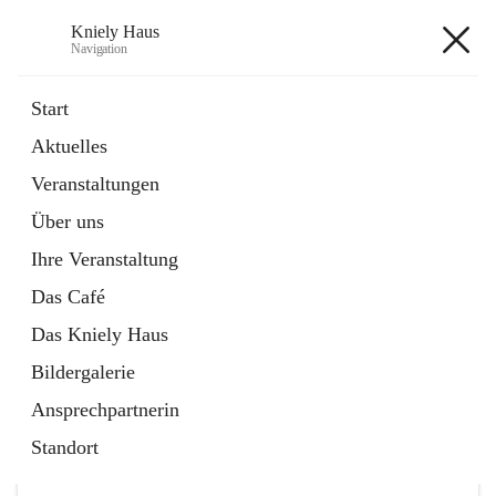
Kniely Haus
Navigation
Kniely Haus
Start
Aktuelles
öffnet
Anmeldung Musikwerkstatt
Veranstaltungen
in
Externe Webseite
neuem
Über uns
Tab
öffnet
Ö-Ticket
in
Externe Webseite
Ihre Veranstaltung
neuem
Tab
Das Café
Das Kniely Haus
Bildergalerie
Ansprechpartnerin
Hauptadresse
Standort
Arnfelser Straße 10, 8463 Leutschach an der Weinstraße,
AUT