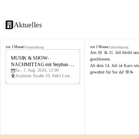
Aktuelles
K
K
vor 1 Monat
vor 1 Monat
Veranstaltung
Ankündigung
n
n
Am 10. & 11. Juli bleibt uns
i
MUSIK & SHOW-
i
1
geschlossen.
e
e
NACHMITTAG mit Stephan 
AU
Ab dem 14. Juli ist Karo wi
l
l
G
Sa., 1. Aug. 2026, 12:00
Herzog
gewohnt für Sie da! 🌸☕
y
y
Arnfelser Straße 10, 8463 Leutschach an der Weinstraße, AUT
H
H
a
a
u
u
s
s