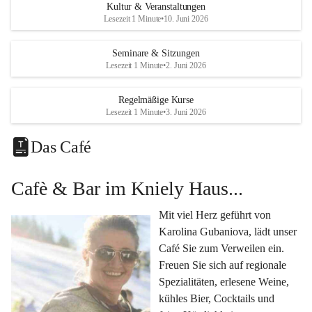
Eine voll ausgestattete 
Küche
 für Catering oder 
Kultur & Veranstaltungen
eigene kulinarische Highlights.
Lesezeit 1 Minute
•
10. Juni 2026
Klimatisiertes Foyer mit Theken-Infrastruktur
, 
Künstlergarderobe, kleiner Garten und Festwiese – 
Seminare & Sitzungen
Lesezeit 1 Minute
•
2. Juni 2026
alles für Ihre perfekte Veranstaltung.
Vielseitige Nutzungsmöglichkeiten:
Regelmäßige Kurse
Egal ob 
Seminare & Workshops
, 
Hochzeiten & 
Lesezeit 1 Minute
•
3. Juni 2026
Familienfeiern
, 
Tagungen
, 
Kulturevents
 oder 
Kundenevents
– bei uns finden Sie den passenden Rahmen für Ihre Ideen.
Das Café
Genuss im Café Kniely
Cafè & Bar im Kniely Haus...
Lassen Sie sich von 
Karolina Gubaniova
 mit regionalen 
Spezialitäten, edlen Weinen und kleinen Köstlichkeiten 
Mit viel Herz geführt von 
verwöhnen.
Karolina Gubaniova, lädt unser 
Fragen oder Anfragen?
Café Sie zum Verweilen ein. 
Kontaktieren Sie uns gerne per Mail 
Freuen Sie sich auf regionale 
l.kohlmaier@leutschach-weinstrasse.gv.at
 oder 
Spezialitäten, erlesene Weine, 
+4334547060223
kühles Bier, Cocktails und 