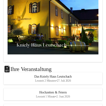
Das 
Kniely Haus
 ist Ihre Adresse für Ihre Veranstaltungen 
in unserem wunderschönen Leutschach an der Weinstraße!
Ihre Veranstaltung
Unsere Highlights:
Das Kniely Haus Leutschach
Lesezeit 2 Minuten
•
27. Juli 2026
Der 
Rebenland Saal
 mit Platz für bis zu 180 
Personen, Bühne, Tontechnik und mehr.
Hochzeiten & Feiern
Ein klimatisierter 
Seminarraum
 für kleinere Gruppen 
Lesezeit 1 Minute
•
2. Juni 2026
bis 25 Personen.