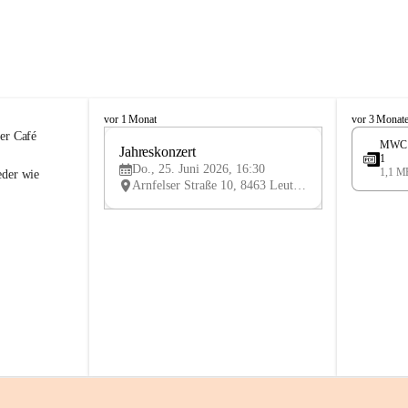
K
K
vor 1 Monat
vor 3 Monat
n
n
er Café 
MWC 2
i
Jahreskonzert 
i
25
1
e
e
Do., 25. Juni 2026, 16:30
1,1 M
JUN
eder wie 
l
l
Arnfelser Straße 10, 8463 Leutschach an der Weinstraße, AUT
y
y
H
H
a
a
u
u
s
s