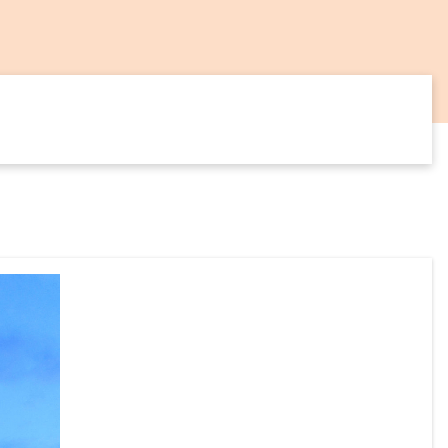
14
SEP