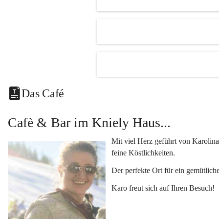
Unsere Hi
Der 
R
mehr.
Ein kl
Eine v
Klimat
Das Café
und Fe
Vielseiti
Cafè & Bar im Kniely Haus...
Egal ob 
oder 
Kun
Mit viel Herz geführt von Karolina
Genuss i
feine Köstlichkeiten.
Lassen Si
Der perfekte Ort für ein gemütlich
kleinen K
Karo freut sich auf Ihren Besuch!
Fragen o
Kontaktie
+433454