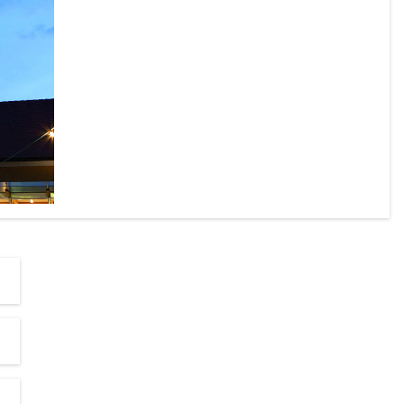
chönen 