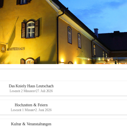
Das Kniely Haus Leutschach
Lesezeit 2 Minuten
•
27. Juli 2026
Hochzeiten & Feiern
Lesezeit 1 Minute
•
2. Juni 2026
ly Haus
 ist Ihre Adresse für Ihre Veranstaltungen in unserem wunders
Kultur & Veranstaltungen
ch an der Weinstraße!