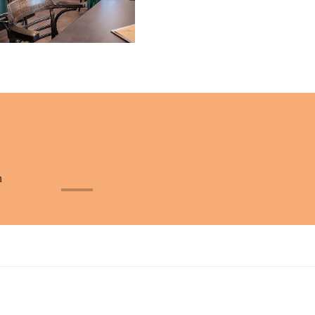
n
+32