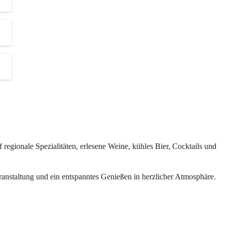
d 
s.
ten 
revents
regionale Spezialitäten, erlesene Weine, kühles Bier, Cocktails und 
inen und 
eranstaltung und ein entspanntes Genießen in herzlicher Atmosphäre.
der 