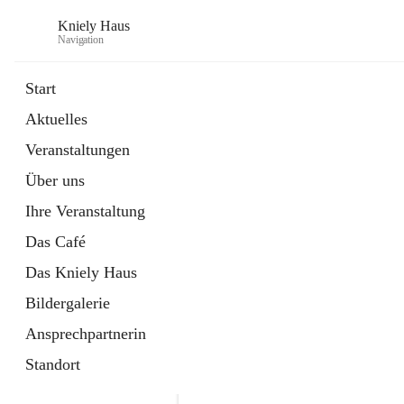
Kniely Haus
Navigation
Start
Aktuelles
öffnet
Anmeldung Musikwerkstatt
Veranstaltungen
in
Externe Webseite
neuem
Über uns
Tab
öffnet
Ö-Ticket
in
Externe Webseite
Ihre Veranstaltung
neuem
Tab
Das Café
Das Kniely Haus
Bildergalerie
Ansprechpartnerin
Standort