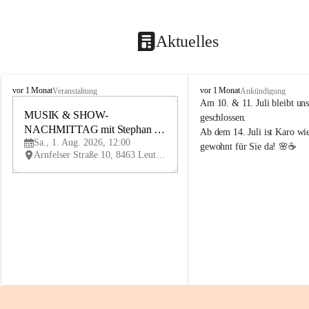
Aktuelles
K
K
vor 1 Monat
vor 1 Monat
Veranstaltung
Ankündigung
n
n
Am 10. & 11. Juli bleibt uns
i
MUSIK & SHOW-
i
1
geschlossen.
e
e
NACHMITTAG mit Stephan 
AU
Ab dem 14. Juli ist Karo wi
l
l
G
Sa., 1. Aug. 2026, 12:00
Herzog
gewohnt für Sie da! 🌸☕
y
y
Arnfelser Straße 10, 8463 Leutschach an der Weinstraße, AUT
H
H
a
a
u
u
s
s