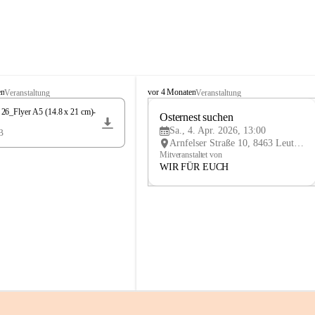
K
en
vor 4 Monaten
Veranstaltung
Veranstaltung
n
6_Flyer A5 (14.8 x 21 cm)-
i
Osternest suchen 
4
e
Sa., 4. Apr. 2026, 13:00
B
APR
l
Arnfelser Straße 10, 8463 Leutschach an der Weinstraße, AUT
y
Mitveranstaltet von
H
WIR FÜR EUCH
a
u
s