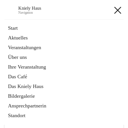
Kniely Haus
Navigation
Kniely Haus
Start
Aktuelles
öffnet
Anmeldung Musikwerkstatt
Veranstaltungen
in
Externe Webseite
neuem
Über uns
Tab
öffnet
Ö-Ticket
in
Externe Webseite
Ihre Veranstaltung
neuem
Tab
Das Café
Das Kniely Haus
Bildergalerie
Ansprechpartnerin
Hauptadresse
Standort
Arnfelser Straße 10, 8463 Leutschach an der Weinstraße,
AUT