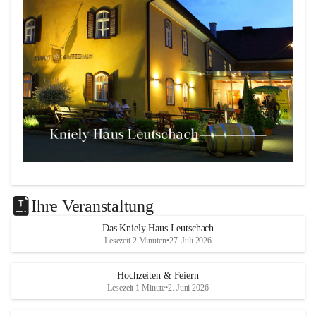
Das 
Kniely Haus
 ist Ihre Adresse für Ihre Veranstaltungen 
in unserem wunderschönen Leutschach an der Weinstraße!
Ihre Veranstaltung
Unsere Highlights:
Das Kniely Haus Leutschach
Lesezeit 2 Minuten
•
27. Juli 2026
Der 
Rebenland Saal
 mit Platz für bis zu 180 
Personen, Bühne, Tontechnik und mehr.
Hochzeiten & Feiern
Ein klimatisierter 
Seminarraum
 für kleinere Gruppen 
Lesezeit 1 Minute
•
2. Juni 2026
bis 25 Personen.