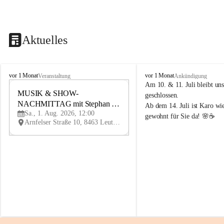
Aktuelles
K
K
vor 1 Monat
vor 1 Monat
Veranstaltung
Ankündigung
n
n
Am 10. & 11. Juli bleibt uns
i
MUSIK & SHOW-
i
1
geschlossen.
e
e
NACHMITTAG mit Stephan 
AU
Ab dem 14. Juli ist Karo wi
l
l
G
Sa., 1. Aug. 2026, 12:00
Herzog
gewohnt für Sie da! 🌸☕
y
y
Arnfelser Straße 10, 8463 Leutschach an der Weinstraße, AUT
H
H
a
a
u
u
s
s