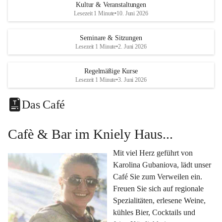
Eine voll ausgestattete 
Küche
 für Catering oder 
Kultur & Veranstaltungen
eigene kulinarische Highlights.
Lesezeit 1 Minute
•
10. Juni 2026
Klimatisiertes Foyer mit Theken-Infrastruktur
, 
Künstlergarderobe, kleiner Garten und Festwiese – 
Seminare & Sitzungen
Lesezeit 1 Minute
•
2. Juni 2026
alles für Ihre perfekte Veranstaltung.
Vielseitige Nutzungsmöglichkeiten:
Regelmäßige Kurse
Egal ob 
Seminare & Workshops
, 
Hochzeiten & 
Lesezeit 1 Minute
•
3. Juni 2026
Familienfeiern
, 
Tagungen
, 
Kulturevents
 oder 
Kundenevents
– bei uns finden Sie den passenden Rahmen für Ihre Ideen.
Das Café
Genuss im Café Kniely
Cafè & Bar im Kniely Haus...
Lassen Sie sich von 
Karolina Gubaniova
 mit regionalen 
Spezialitäten, edlen Weinen und kleinen Köstlichkeiten 
Mit viel Herz geführt von 
verwöhnen.
Karolina Gubaniova, lädt unser 
Fragen oder Anfragen?
Café Sie zum Verweilen ein. 
Kontaktieren Sie uns gerne per Mail 
Freuen Sie sich auf regionale 
l.kohlmaier@leutschach-weinstrasse.gv.at
 oder 
Spezialitäten, erlesene Weine, 
+4334547060223
kühles Bier, Cocktails und 