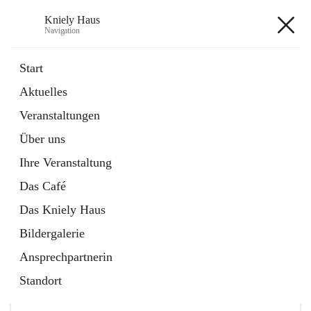
Kniely Haus
Navigation
Kniely Haus
Start
Aktuelles
öffnet
Anmeldung Musikwerkstatt
Veranstaltungen
in
Externe Webseite
neuem
Über uns
Tab
öffnet
Ö-Ticket
in
Externe Webseite
Ihre Veranstaltung
neuem
Tab
Das Café
Das Kniely Haus
Bildergalerie
Ansprechpartnerin
Hauptadresse
Standort
Arnfelser Straße 10, 8463 Leutschach an der Weinstraße,
AUT