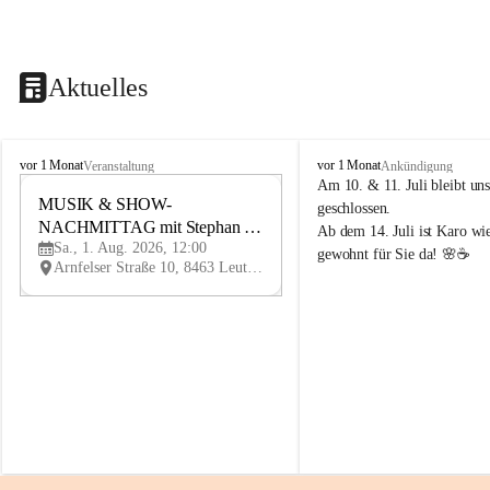
Aktuelles
K
K
vor 1 Monat
vor 1 Monat
Veranstaltung
Ankündigung
n
n
Am 10. & 11. Juli bleibt uns
i
MUSIK & SHOW-
i
1
geschlossen.
e
e
NACHMITTAG mit Stephan 
AU
Ab dem 14. Juli ist Karo wi
l
l
G
Sa., 1. Aug. 2026, 12:00
Herzog
gewohnt für Sie da! 🌸☕
y
y
Arnfelser Straße 10, 8463 Leutschach an der Weinstraße, AUT
H
H
a
a
u
u
s
s