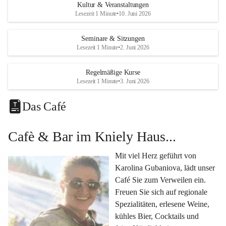
Eine voll ausgestattete 
Küche
 für Catering oder 
Kultur & Veranstaltungen
eigene kulinarische Highlights.
Lesezeit 1 Minute
•
10. Juni 2026
Klimatisiertes Foyer mit Theken-Infrastruktur
, 
Künstlergarderobe, kleiner Garten und Festwiese – 
Seminare & Sitzungen
Lesezeit 1 Minute
•
2. Juni 2026
alles für Ihre perfekte Veranstaltung.
Vielseitige Nutzungsmöglichkeiten:
Regelmäßige Kurse
Egal ob 
Seminare & Workshops
, 
Hochzeiten & 
Lesezeit 1 Minute
•
3. Juni 2026
Familienfeiern
, 
Tagungen
, 
Kulturevents
 oder 
Kundenevents
– bei uns finden Sie den passenden Rahmen für Ihre Ideen.
Das Café
Genuss im Café Kniely
Cafè & Bar im Kniely Haus...
Lassen Sie sich von 
Karolina Gubaniova
 mit regionalen 
Spezialitäten, edlen Weinen und kleinen Köstlichkeiten 
Mit viel Herz geführt von 
verwöhnen.
Karolina Gubaniova, lädt unser 
Fragen oder Anfragen?
Café Sie zum Verweilen ein. 
Kontaktieren Sie uns gerne per Mail 
Freuen Sie sich auf regionale 
l.kohlmaier@leutschach-weinstrasse.gv.at
 oder 
Spezialitäten, erlesene Weine, 
+4334547060223
kühles Bier, Cocktails und 