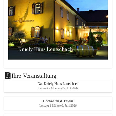
Das 
Kniely Haus
 ist Ihre Adresse für Ihre Veranstaltungen 
in unserem wunderschönen Leutschach an der Weinstraße!
Ihre Veranstaltung
Unsere Highlights:
Das Kniely Haus Leutschach
Lesezeit 2 Minuten
•
27. Juli 2026
Der 
Rebenland Saal
 mit Platz für bis zu 180 
Personen, Bühne, Tontechnik und mehr.
Hochzeiten & Feiern
Ein klimatisierter 
Seminarraum
 für kleinere Gruppen 
Lesezeit 1 Minute
•
2. Juni 2026
bis 25 Personen.