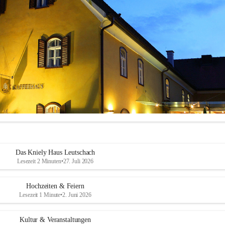
Das Kniely Haus Leutschach
Lesezeit 2 Minuten
•
27. Juli 2026
Hochzeiten & Feiern
Lesezeit 1 Minute
•
2. Juni 2026
ly Haus
 ist Ihre Adresse für Ihre Veranstaltungen in unserem wunders
Kultur & Veranstaltungen
ch an der Weinstraße!