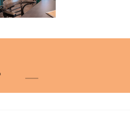
n
+32