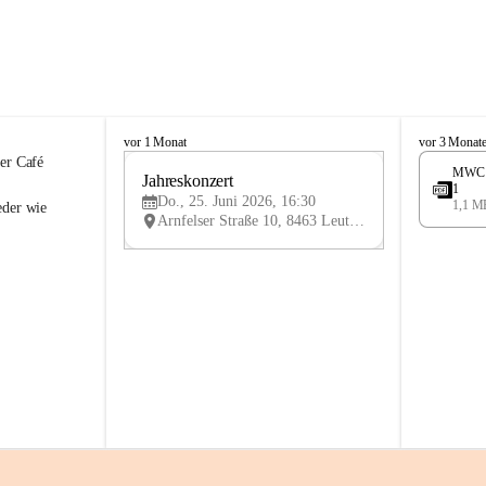
K
K
vor 1 Monat
vor 3 Monat
n
n
er Café 
MWC 2
i
Jahreskonzert 
i
25
1
e
e
Do., 25. Juni 2026, 16:30
1,1 M
JUN
eder wie 
l
l
Arnfelser Straße 10, 8463 Leutschach an der Weinstraße, AUT
y
y
H
H
a
a
u
u
s
s