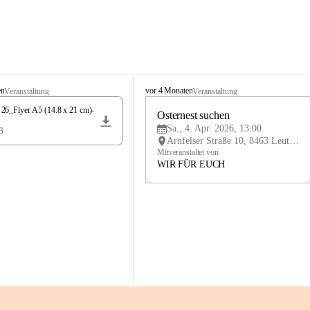
K
en
vor 4 Monaten
Veranstaltung
Veranstaltung
n
6_Flyer A5 (14.8 x 21 cm)-
i
Osternest suchen 
4
e
Sa., 4. Apr. 2026, 13:00
B
APR
l
Arnfelser Straße 10, 8463 Leutschach an der Weinstraße, AUT
y
Mitveranstaltet von
H
WIR FÜR EUCH
a
u
s