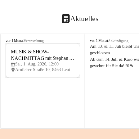
Aktuelles
K
K
vor 1 Monat
vor 1 Monat
Veranstaltung
Ankündigung
n
n
Am 10. & 11. Juli bleibt uns
i
MUSIK & SHOW-
i
1
geschlossen.
e
e
NACHMITTAG mit Stephan 
AU
Ab dem 14. Juli ist Karo wi
l
l
G
Sa., 1. Aug. 2026, 12:00
Herzog
gewohnt für Sie da! 🌸☕
y
y
Arnfelser Straße 10, 8463 Leutschach an der Weinstraße, AUT
H
H
a
a
u
u
s
s