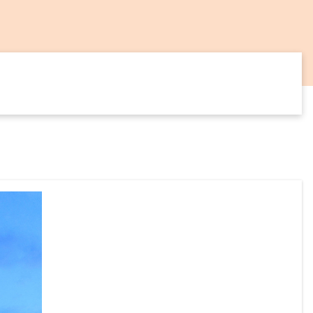
14
SEP