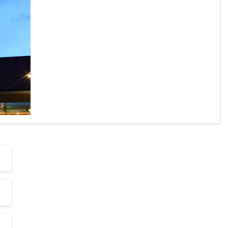
chönen 