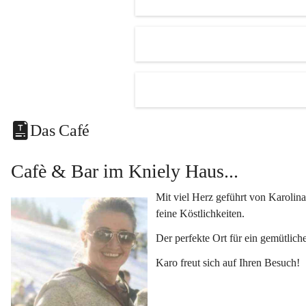
Unsere Hi
Der 
R
mehr.
Ein kl
Eine v
Klimat
Das Café
und Fe
Vielseiti
Cafè & Bar im Kniely Haus...
Egal ob 
oder 
Kun
Mit viel Herz geführt von Karolina
Genuss i
feine Köstlichkeiten.
Lassen Si
Der perfekte Ort für ein gemütlich
kleinen K
Karo freut sich auf Ihren Besuch!
Fragen o
Kontaktie
+433454