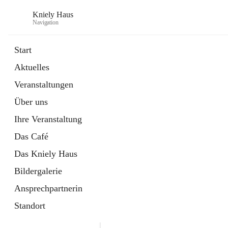
Kniely Haus
Navigation
Start
Aktuelles
öffnet
Anmeldung Musikwerkstatt
Veranstaltungen
in
Externe Webseite
neuem
Über uns
Tab
öffnet
Ö-Ticket
in
Externe Webseite
Ihre Veranstaltung
neuem
Tab
Das Café
Das Kniely Haus
Bildergalerie
Ansprechpartnerin
Standort