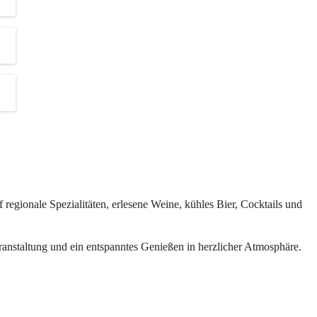
d 
s.
ten 
revents
regionale Spezialitäten, erlesene Weine, kühles Bier, Cocktails und 
inen und 
eranstaltung und ein entspanntes Genießen in herzlicher Atmosphäre.
der 