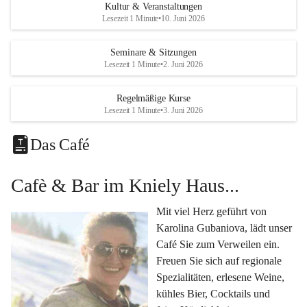
Eine voll ausgestattete 
Küche
 für Catering oder 
Kultur & Veranstaltungen
eigene kulinarische Highlights.
Lesezeit 1 Minute
•
10. Juni 2026
Klimatisiertes Foyer mit Theken-Infrastruktur
, 
Künstlergarderobe, kleiner Garten und Festwiese – 
Seminare & Sitzungen
Lesezeit 1 Minute
•
2. Juni 2026
alles für Ihre perfekte Veranstaltung.
Vielseitige Nutzungsmöglichkeiten:
Regelmäßige Kurse
Egal ob 
Seminare & Workshops
, 
Hochzeiten & 
Lesezeit 1 Minute
•
3. Juni 2026
Familienfeiern
, 
Tagungen
, 
Kulturevents
 oder 
Kundenevents
– bei uns finden Sie den passenden Rahmen für Ihre Ideen.
Das Café
Genuss im Café Kniely
Cafè & Bar im Kniely Haus...
Lassen Sie sich von 
Karolina Gubaniova
 mit regionalen 
Spezialitäten, edlen Weinen und kleinen Köstlichkeiten 
Mit viel Herz geführt von 
verwöhnen.
Karolina Gubaniova, lädt unser 
Fragen oder Anfragen?
Café Sie zum Verweilen ein. 
Kontaktieren Sie uns gerne per Mail 
Freuen Sie sich auf regionale 
l.kohlmaier@leutschach-weinstrasse.gv.at
 oder 
Spezialitäten, erlesene Weine, 
+4334547060223
kühles Bier, Cocktails und 