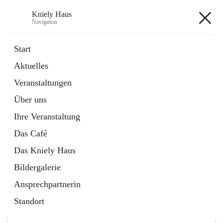
Kniely Haus
Navigation
Kniely Haus
Start
Aktuelles
öffnet
Anmeldung Musikwerkstatt
Veranstaltungen
in
Externe Webseite
neuem
Über uns
Tab
öffnet
Ö-Ticket
in
Externe Webseite
Ihre Veranstaltung
neuem
Tab
Das Café
Das Kniely Haus
Bildergalerie
Ansprechpartnerin
Hauptadresse
Standort
Arnfelser Straße 10, 8463 Leutschach an der Weinstraße,
AUT