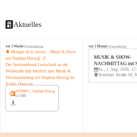
Aktuelles
K
K
vor 1 Woche
vor 1 Monat
Veranstaltung
Veranstaltung
n
n
🔔 Morgen ist es soweit – Musik & Show 
i
i
MUSIK & SHOW-
mit Stephan Herzog! 🎶
e
e
NACHMITTAG mit St
Der 
Seniorenbund Leutschach an der 
l
l
Sa., 1. Aug. 2026, 12
Herzog
Weinstraße
 lädt herzlich zum 
Musik & 
y
y
Shownachmittag mit Stephan Herzog
 ins 
H
H
Kniely Haus ein.
a
a
u
u
Stephan Herzog lebt Musik seit seiner 
20260801_ Stephan Herzog
s
s
0,3 MB
Kindheit. Der gebürtige Salzburger 
stammt aus der bekannten Musikerfamilie 
Schwaiger/Herzog aus Maria Alm und 
steht seit seinem 7. Lebensjahr auf der 
Bühne. Als ausgebildeter Musiker, Sänger, 
Moderator und Komponist begeistert er 
mit seinem vielseitigen Programm seit 