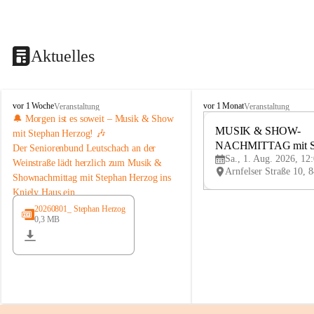
Aktuelles
K
K
vor 1 Woche
vor 1 Monat
Veranstaltung
Veranstaltung
n
n
🔔 Morgen ist es soweit – Musik & Show 
i
i
MUSIK & SHOW-
mit Stephan Herzog! 🎶
e
e
NACHMITTAG mit St
Der 
Seniorenbund Leutschach an der 
l
l
Sa., 1. Aug. 2026, 12
Herzog
Weinstraße
 lädt herzlich zum 
Musik & 
y
y
Shownachmittag mit Stephan Herzog
 ins 
H
H
Kniely Haus ein.
a
a
u
u
Stephan Herzog lebt Musik seit seiner 
20260801_ Stephan Herzog
s
s
0,3 MB
Kindheit. Der gebürtige Salzburger 
stammt aus der bekannten Musikerfamilie 
Schwaiger/Herzog aus Maria Alm und 
steht seit seinem 7. Lebensjahr auf der 
Bühne. Als ausgebildeter Musiker, Sänger, 
Moderator und Komponist begeistert er 
mit seinem vielseitigen Programm seit 