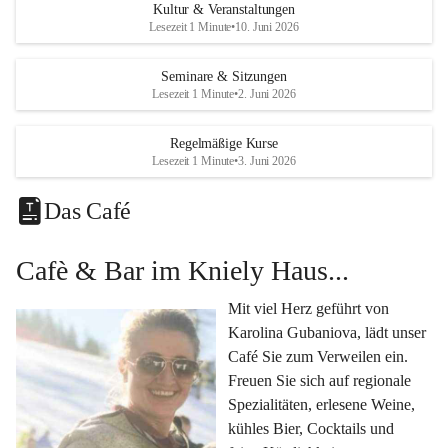
Eine voll ausgestattete 
Küche
 für Catering oder 
Kultur & Veranstaltungen
eigene kulinarische Highlights.
Lesezeit 1 Minute
•
10. Juni 2026
Klimatisiertes Foyer mit Theken-Infrastruktur
, 
Künstlergarderobe, kleiner Garten und Festwiese – 
Seminare & Sitzungen
Lesezeit 1 Minute
•
2. Juni 2026
alles für Ihre perfekte Veranstaltung.
Vielseitige Nutzungsmöglichkeiten:
Regelmäßige Kurse
Egal ob 
Seminare & Workshops
, 
Hochzeiten & 
Lesezeit 1 Minute
•
3. Juni 2026
Familienfeiern
, 
Tagungen
, 
Kulturevents
 oder 
Kundenevents
– bei uns finden Sie den passenden Rahmen für Ihre Ideen.
Das Café
Genuss im Café Kniely
Cafè & Bar im Kniely Haus...
Lassen Sie sich von 
Karolina Gubaniova
 mit regionalen 
Spezialitäten, edlen Weinen und kleinen Köstlichkeiten 
Mit viel Herz geführt von 
verwöhnen.
Karolina Gubaniova, lädt unser 
Fragen oder Anfragen?
Café Sie zum Verweilen ein. 
Kontaktieren Sie uns gerne per Mail 
Freuen Sie sich auf regionale 
l.kohlmaier@leutschach-weinstrasse.gv.at
 oder 
Spezialitäten, erlesene Weine, 
+4334547060223
kühles Bier, Cocktails und 