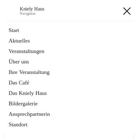
Kniely Haus
Navigation
Kniely Haus
Start
Aktuelles
öffnet
Anmeldung Musikwerkstatt
Veranstaltungen
in
Externe Webseite
neuem
Über uns
Tab
öffnet
Ö-Ticket
in
Externe Webseite
Ihre Veranstaltung
neuem
Tab
Das Café
Das Kniely Haus
Bildergalerie
Ansprechpartnerin
Hauptadresse
Standort
Arnfelser Straße 10, 8463 Leutschach an der Weinstraße,
AUT