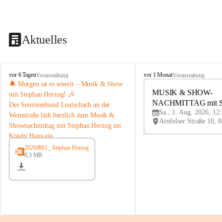
Aktuelles
K
K
vor 6 Tagen
vor 1 Monat
Veranstaltung
Veranstaltung
n
n
🔔 Morgen ist es soweit – Musik & Show 
i
i
MUSIK & SHOW-
mit Stephan Herzog! 🎶
e
e
NACHMITTAG mit St
Der 
Seniorenbund Leutschach an der 
l
l
Sa., 1. Aug. 2026, 12
Herzog
Weinstraße
 lädt herzlich zum 
Musik & 
y
y
Shownachmittag mit Stephan Herzog
 ins 
H
H
Kniely Haus ein.
a
a
u
u
Stephan Herzog lebt Musik seit seiner 
20260801_ Stephan Herzog
s
s
0,3 MB
Kindheit. Der gebürtige Salzburger 
stammt aus der bekannten Musikerfamilie 
Schwaiger/Herzog aus Maria Alm und 
steht seit seinem 7. Lebensjahr auf der 
Bühne. Als ausgebildeter Musiker, Sänger, 
Moderator und Komponist begeistert er 
mit seinem vielseitigen Programm seit 