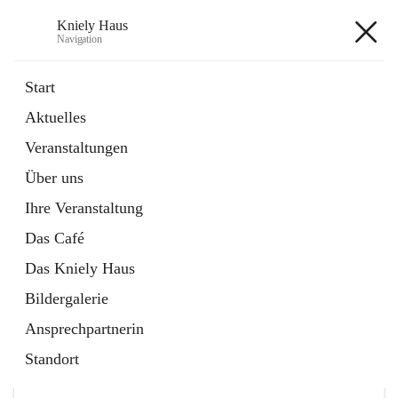
Kniely Haus
Navigation
Kniely Haus
Start
Aktuelles
öffnet
Anmeldung Musikwerkstatt
Veranstaltungen
in
Externe Webseite
neuem
Über uns
Tab
öffnet
Ö-Ticket
in
Externe Webseite
Ihre Veranstaltung
neuem
Tab
Das Café
Das Kniely Haus
Bildergalerie
Ansprechpartnerin
Hauptadresse
Standort
Arnfelser Straße 10, 8463 Leutschach an der Weinstraße,
AUT