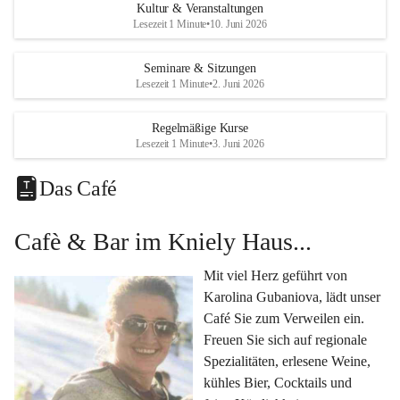
Eine voll ausgestattete 
Küche
 für Catering oder 
Kultur & Veranstaltungen
eigene kulinarische Highlights.
Lesezeit 1 Minute
•
10. Juni 2026
Klimatisiertes Foyer mit Theken-Infrastruktur
, 
Künstlergarderobe, kleiner Garten und Festwiese – 
Seminare & Sitzungen
Lesezeit 1 Minute
•
2. Juni 2026
alles für Ihre perfekte Veranstaltung.
Vielseitige Nutzungsmöglichkeiten:
Regelmäßige Kurse
Egal ob 
Seminare & Workshops
, 
Hochzeiten & 
Lesezeit 1 Minute
•
3. Juni 2026
Familienfeiern
, 
Tagungen
, 
Kulturevents
 oder 
Kundenevents
– bei uns finden Sie den passenden Rahmen für Ihre Ideen.
Das Café
Genuss im Café Kniely
Cafè & Bar im Kniely Haus...
Lassen Sie sich von 
Karolina Gubaniova
 mit regionalen 
Spezialitäten, edlen Weinen und kleinen Köstlichkeiten 
Mit viel Herz geführt von 
verwöhnen.
Karolina Gubaniova, lädt unser 
Fragen oder Anfragen?
Café Sie zum Verweilen ein. 
Kontaktieren Sie uns gerne per Mail 
Freuen Sie sich auf regionale 
l.kohlmaier@leutschach-weinstrasse.gv.at
 oder 
Spezialitäten, erlesene Weine, 
+4334547060223
kühles Bier, Cocktails und 