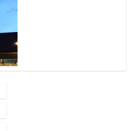
chönen 