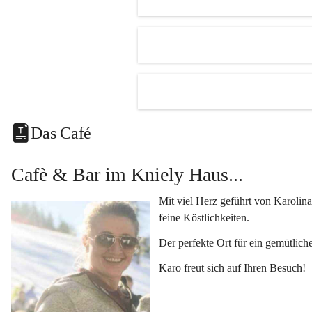
Unsere Hi
Der 
R
mehr.
Ein kl
Eine v
Klimat
Das Café
und Fe
Vielseiti
Cafè & Bar im Kniely Haus...
Egal ob 
oder 
Kun
Mit viel Herz geführt von Karolina
Genuss i
feine Köstlichkeiten.
Lassen Si
Der perfekte Ort für ein gemütlich
kleinen K
Karo freut sich auf Ihren Besuch!
Fragen o
Kontaktie
+433454