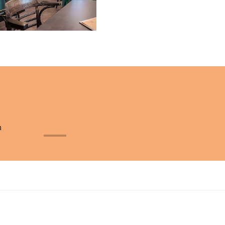
n
+32