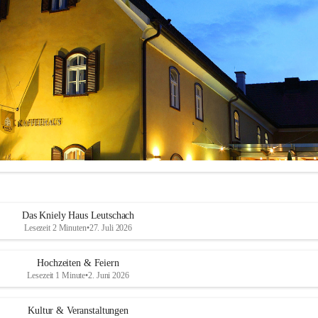
Das Kniely Haus Leutschach
Lesezeit 2 Minuten
•
27. Juli 2026
Hochzeiten & Feiern
Lesezeit 1 Minute
•
2. Juni 2026
ly Haus
 ist Ihre Adresse für Ihre Veranstaltungen in unserem wunders
Kultur & Veranstaltungen
ch an der Weinstraße!