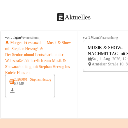
Aktuelles
K
K
vor 5 Tagen
vor 1 Monat
Veranstaltung
Veranstaltung
n
n
🔔 Morgen ist es soweit – Musik & Show 
i
i
MUSIK & SHOW-
mit Stephan Herzog! 🎶
e
e
NACHMITTAG mit St
Der 
Seniorenbund Leutschach an der 
l
l
Sa., 1. Aug. 2026, 12
Herzog
Weinstraße
 lädt herzlich zum 
Musik & 
y
y
Shownachmittag mit Stephan Herzog
 ins 
H
H
Kniely Haus ein.
a
a
u
u
Stephan Herzog lebt Musik seit seiner 
20260801_ Stephan Herzog
s
s
0,3 MB
Kindheit. Der gebürtige Salzburger 
stammt aus der bekannten Musikerfamilie 
Schwaiger/Herzog aus Maria Alm und 
steht seit seinem 7. Lebensjahr auf der 
Bühne. Als ausgebildeter Musiker, Sänger, 
Moderator und Komponist begeistert er 
mit seinem vielseitigen Programm seit 
vielen Jahren Publikum im In- und 