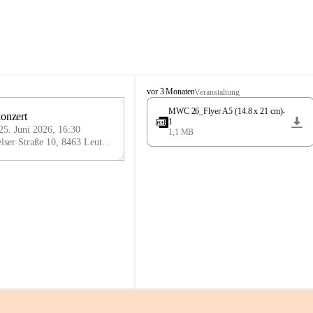
K
vor 3 Monaten
Veranstaltung
n
MWC 26_Flyer A5 (14.8 x 21 cm)-
Jahreskonzert 
i
25
1
e
25. Juni 2026, 16:30
1,1 MB
JUN
l
Arnfelser Straße 10, 8463 Leutschach an der Weinstraße, AUT
y
H
a
u
s