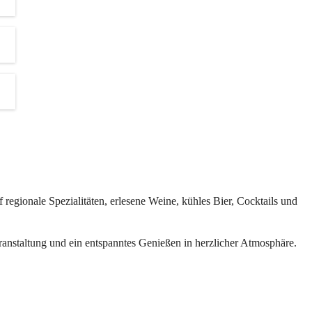
d 
s.
ten 
revents
regionale Spezialitäten, erlesene Weine, kühles Bier, Cocktails und 
inen und 
eranstaltung und ein entspanntes Genießen in herzlicher Atmosphäre.
der 