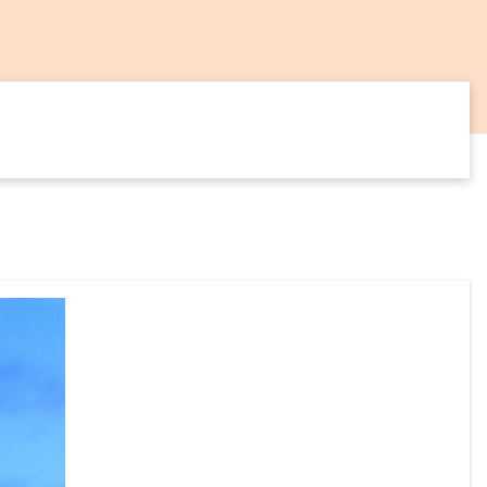
14
SEP