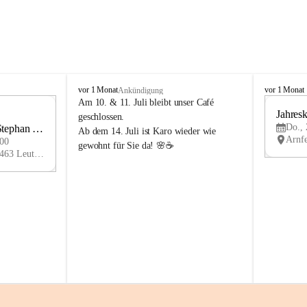
K
K
vor 1 Monat
vor 1 Monat
Ankündigung
n
n
Am 10. & 11. Juli bleibt unser Café 
i
i
1
geschlossen.
e
e
Do., 
ephan 
AU
Ab dem 14. Juli ist Karo wieder wie 
l
l
G
:00
gewohnt für Sie da! 🌸☕
y
y
Arnfelser Straße 10, 8463 Leutschach an der Weinstraße, AUT
H
H
a
a
u
u
s
s