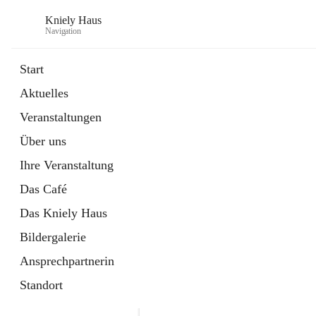
Kniely Haus
Navigation
Start
Aktuelles
öffnet
Anmeldung Musikwerkstatt
Veranstaltungen
in
Externe Webseite
neuem
Über uns
Tab
öffnet
Ö-Ticket
in
Externe Webseite
Ihre Veranstaltung
neuem
Tab
Das Café
Das Kniely Haus
Bildergalerie
Ansprechpartnerin
Standort