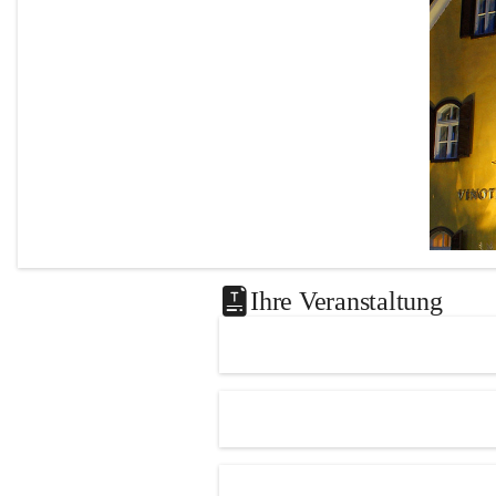
Seniorenbund Leutschach an der 
Weinstraße unter 
0664 731 35 888 
(Edeltraud Masser)
 sowie im 
Marktgemeindeamt Leutschach an der 
Weinstraße 
oder beqeuem über Ö-Ticket 
https://www.eventim-
light.com/at/a/6554874a10291643b36216a
2
.
Gönnen Sie sich einen beschwingten 
Sommernachmittag und erleben Sie einen 
Künstler, der seit Jahrzehnten mit seiner 
Leidenschaft für Musik Menschen 
begeistert. Wir freuen uns auf Ihren 
Ihre Veranstaltung
Besuch!
Das 
Knie
Leutscha