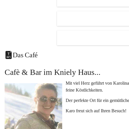
Unsere Hi
Der 
R
mehr.
Ein kl
Eine v
Klimat
Das Café
und Fe
Vielseiti
Cafè & Bar im Kniely Haus...
Egal ob 
oder 
Kun
Mit viel Herz geführt von Karolina
Genuss i
feine Köstlichkeiten.
Lassen Si
Der perfekte Ort für ein gemütlich
kleinen K
Karo freut sich auf Ihren Besuch!
Fragen o
Kontaktie
+433454