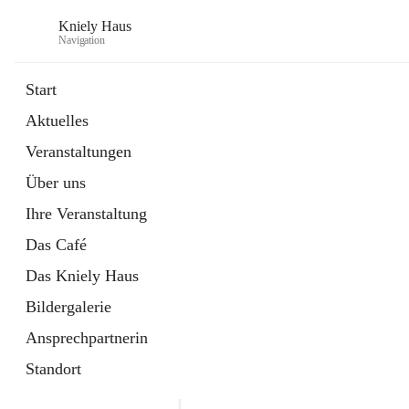
Kniely Haus
Navigation
Start
Aktuelles
öffnet
Anmeldung Musikwerkstatt
Veranstaltungen
in
Externe Webseite
neuem
Über uns
Tab
öffnet
Ö-Ticket
in
Externe Webseite
Ihre Veranstaltung
neuem
Tab
Das Café
Das Kniely Haus
Bildergalerie
Ansprechpartnerin
Standort