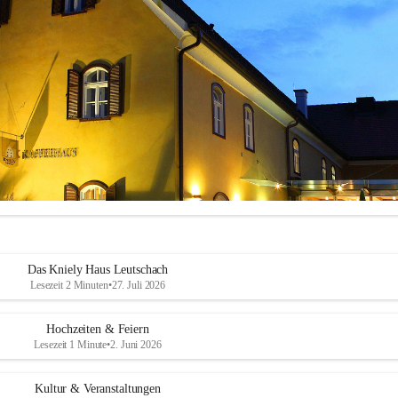
Das Kniely Haus Leutschach
Lesezeit 2 Minuten
•
27. Juli 2026
Hochzeiten & Feiern
Lesezeit 1 Minute
•
2. Juni 2026
ly Haus
 ist Ihre Adresse für Ihre Veranstaltungen in unserem wunders
Kultur & Veranstaltungen
ch an der Weinstraße!