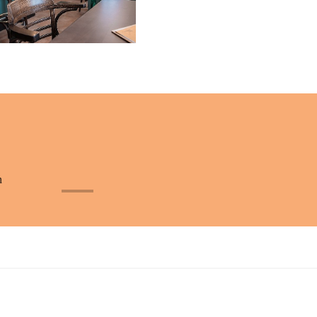
n
+32