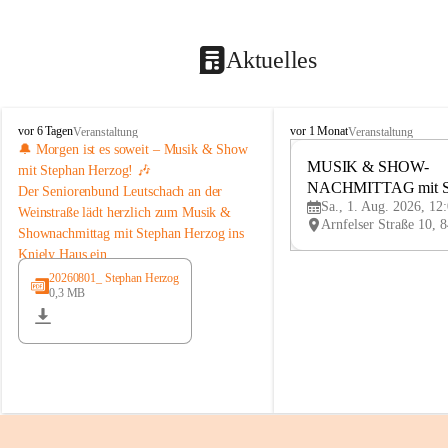
Aktuelles
K
K
vor 6 Tagen
vor 1 Monat
Veranstaltung
Veranstaltung
n
n
🔔 Morgen ist es soweit – Musik & Show 
i
i
MUSIK & SHOW-
mit Stephan Herzog! 🎶
e
e
NACHMITTAG mit St
Der 
Seniorenbund Leutschach an der 
l
l
Sa., 1. Aug. 2026, 12
Herzog
Weinstraße
 lädt herzlich zum 
Musik & 
y
y
Shownachmittag mit Stephan Herzog
 ins 
H
H
Kniely Haus ein.
a
a
u
u
Stephan Herzog lebt Musik seit seiner 
20260801_ Stephan Herzog
s
s
0,3 MB
Kindheit. Der gebürtige Salzburger 
stammt aus der bekannten Musikerfamilie 
Schwaiger/Herzog aus Maria Alm und 
steht seit seinem 7. Lebensjahr auf der 
Bühne. Als ausgebildeter Musiker, Sänger, 
Moderator und Komponist begeistert er 
mit seinem vielseitigen Programm seit 
vielen Jahren Publikum im In- und 