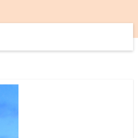
14
SEP