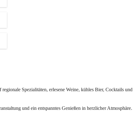
d 
s.
ten 
revents
regionale Spezialitäten, erlesene Weine, kühles Bier, Cocktails und 
inen und 
eranstaltung und ein entspanntes Genießen in herzlicher Atmosphäre.
der 