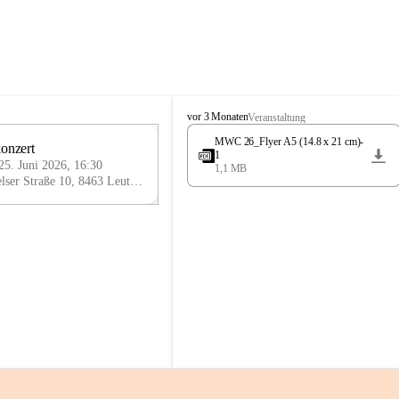
K
vor 3 Monaten
Veranstaltung
n
MWC 26_Flyer A5 (14.8 x 21 cm)-
Jahreskonzert 
i
25
1
e
25. Juni 2026, 16:30
1,1 MB
JUN
l
Arnfelser Straße 10, 8463 Leutschach an der Weinstraße, AUT
y
H
a
u
s