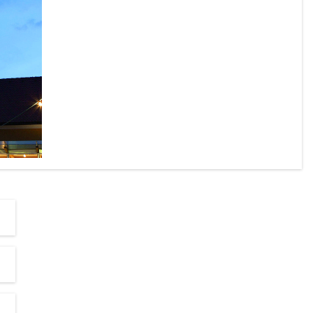
chönen 