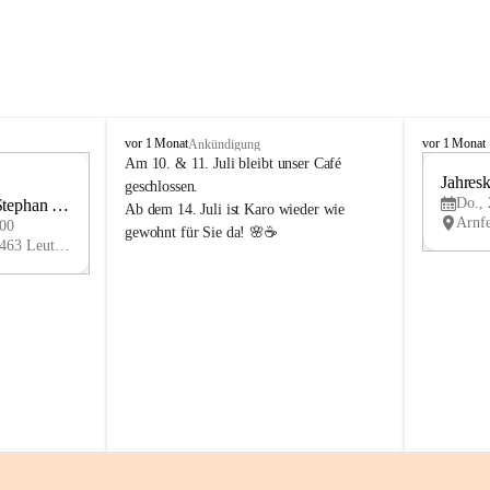
K
K
vor 1 Monat
vor 1 Monat
Ankündigung
n
n
Am 10. & 11. Juli bleibt unser Café 
i
i
1
geschlossen.
e
e
Do., 
ephan 
AU
Ab dem 14. Juli ist Karo wieder wie 
l
l
G
:00
gewohnt für Sie da! 🌸☕
y
y
Arnfelser Straße 10, 8463 Leutschach an der Weinstraße, AUT
H
H
a
a
u
u
s
s