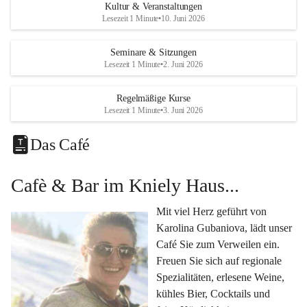
Eine voll ausgestattete 
Küche
 für Catering oder 
Kultur & Veranstaltungen
eigene kulinarische Highlights.
Lesezeit 1 Minute
•
10. Juni 2026
Klimatisiertes Foyer mit Theken-Infrastruktur
, 
Künstlergarderobe, kleiner Garten und Festwiese – 
Seminare & Sitzungen
Lesezeit 1 Minute
•
2. Juni 2026
alles für Ihre perfekte Veranstaltung.
Vielseitige Nutzungsmöglichkeiten:
Regelmäßige Kurse
Egal ob 
Seminare & Workshops
, 
Hochzeiten & 
Lesezeit 1 Minute
•
3. Juni 2026
Familienfeiern
, 
Tagungen
, 
Kulturevents
 oder 
Kundenevents
– bei uns finden Sie den passenden Rahmen für Ihre Ideen.
Das Café
Genuss im Café Kniely
Cafè & Bar im Kniely Haus...
Lassen Sie sich von 
Karolina Gubaniova
 mit regionalen 
Spezialitäten, edlen Weinen und kleinen Köstlichkeiten 
Mit viel Herz geführt von 
verwöhnen.
Karolina Gubaniova, lädt unser 
Fragen oder Anfragen?
Café Sie zum Verweilen ein. 
Kontaktieren Sie uns gerne per Mail 
Freuen Sie sich auf regionale 
l.kohlmaier@leutschach-weinstrasse.gv.at
 oder 
Spezialitäten, erlesene Weine, 
+4334547060223
kühles Bier, Cocktails und 