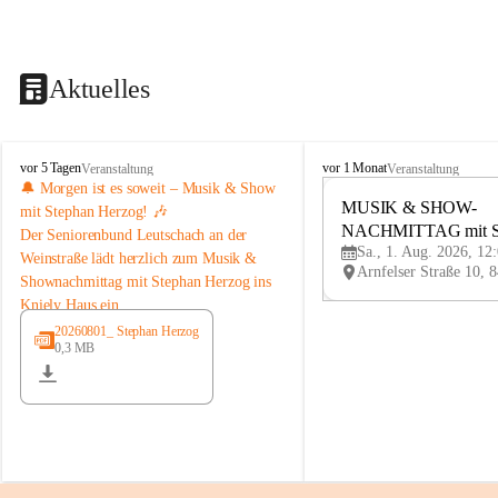
Aktuelles
K
K
vor 5 Tagen
vor 1 Monat
Veranstaltung
Veranstaltung
n
n
🔔 Morgen ist es soweit – Musik & Show 
i
i
MUSIK & SHOW-
mit Stephan Herzog! 🎶
e
e
NACHMITTAG mit St
Der 
Seniorenbund Leutschach an der 
l
l
Sa., 1. Aug. 2026, 12
Herzog
Weinstraße
 lädt herzlich zum 
Musik & 
y
y
Shownachmittag mit Stephan Herzog
 ins 
H
H
Kniely Haus ein.
a
a
u
u
Stephan Herzog lebt Musik seit seiner 
20260801_ Stephan Herzog
s
s
0,3 MB
Kindheit. Der gebürtige Salzburger 
stammt aus der bekannten Musikerfamilie 
Schwaiger/Herzog aus Maria Alm und 
steht seit seinem 7. Lebensjahr auf der 
Bühne. Als ausgebildeter Musiker, Sänger, 
Moderator und Komponist begeistert er 
mit seinem vielseitigen Programm seit 