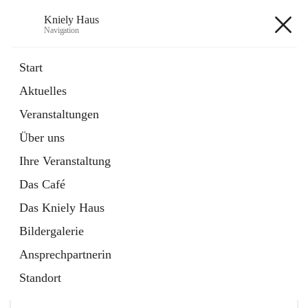
Kniely Haus
Navigation
Kniely Haus
Start
Aktuelles
öffnet
Anmeldung Musikwerkstatt
Veranstaltungen
in
Externe Webseite
neuem
Über uns
Tab
öffnet
Ö-Ticket
in
Externe Webseite
Ihre Veranstaltung
neuem
Tab
Das Café
Das Kniely Haus
Bildergalerie
Ansprechpartnerin
Hauptadresse
Standort
Arnfelser Straße 10, 8463 Leutschach an der Weinstraße,
AUT