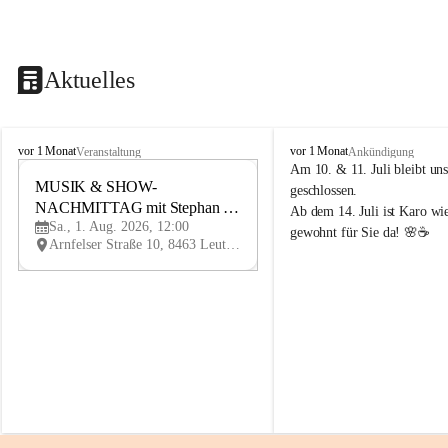
Aktuelles
K
K
vor 1 Monat
vor 1 Monat
Veranstaltung
Ankündigung
n
n
Am 10. & 11. Juli bleibt uns
i
MUSIK & SHOW-
i
1
geschlossen.
e
e
NACHMITTAG mit Stephan 
AU
Ab dem 14. Juli ist Karo wi
l
l
G
Sa., 1. Aug. 2026, 12:00
Herzog
gewohnt für Sie da! 🌸☕
y
y
Arnfelser Straße 10, 8463 Leutschach an der Weinstraße, AUT
H
H
a
a
u
u
s
s