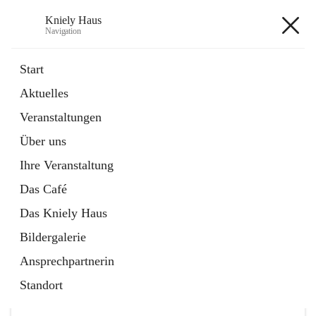
Kniely Haus
Navigation
Kniely Haus
Start
Aktuelles
öffnet
Anmeldung Musikwerkstatt
Veranstaltungen
in
Externe Webseite
neuem
Über uns
Tab
öffnet
Ö-Ticket
in
Externe Webseite
Ihre Veranstaltung
neuem
Tab
Das Café
Das Kniely Haus
Bildergalerie
Ansprechpartnerin
Hauptadresse
Standort
Arnfelser Straße 10, 8463 Leutschach an der Weinstraße,
AUT