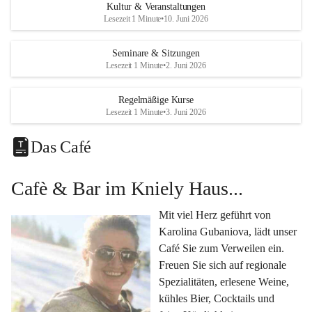
Eine voll ausgestattete 
Küche
 für Catering oder 
Kultur & Veranstaltungen
eigene kulinarische Highlights.
Lesezeit 1 Minute
•
10. Juni 2026
Klimatisiertes Foyer mit Theken-Infrastruktur
, 
Künstlergarderobe, kleiner Garten und Festwiese – 
Seminare & Sitzungen
Lesezeit 1 Minute
•
2. Juni 2026
alles für Ihre perfekte Veranstaltung.
Vielseitige Nutzungsmöglichkeiten:
Regelmäßige Kurse
Egal ob 
Seminare & Workshops
, 
Hochzeiten & 
Lesezeit 1 Minute
•
3. Juni 2026
Familienfeiern
, 
Tagungen
, 
Kulturevents
 oder 
Kundenevents
– bei uns finden Sie den passenden Rahmen für Ihre Ideen.
Das Café
Genuss im Café Kniely
Cafè & Bar im Kniely Haus...
Lassen Sie sich von 
Karolina Gubaniova
 mit regionalen 
Spezialitäten, edlen Weinen und kleinen Köstlichkeiten 
Mit viel Herz geführt von 
verwöhnen.
Karolina Gubaniova, lädt unser 
Fragen oder Anfragen?
Café Sie zum Verweilen ein. 
Kontaktieren Sie uns gerne per Mail 
Freuen Sie sich auf regionale 
l.kohlmaier@leutschach-weinstrasse.gv.at
 oder 
Spezialitäten, erlesene Weine, 
+4334547060223
kühles Bier, Cocktails und 