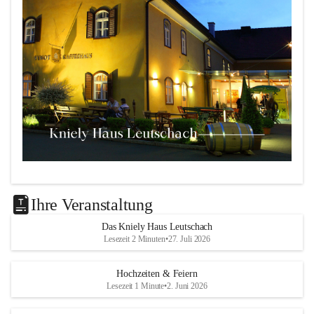
Das 
Kniely Haus
 ist Ihre Adresse für Ihre Veranstaltungen 
in unserem wunderschönen Leutschach an der Weinstraße!
Ihre Veranstaltung
Unsere Highlights:
Das Kniely Haus Leutschach
Lesezeit 2 Minuten
•
27. Juli 2026
Der 
Rebenland Saal
 mit Platz für bis zu 180 
Personen, Bühne, Tontechnik und mehr.
Hochzeiten & Feiern
Ein klimatisierter 
Seminarraum
 für kleinere Gruppen 
Lesezeit 1 Minute
•
2. Juni 2026
bis 25 Personen.